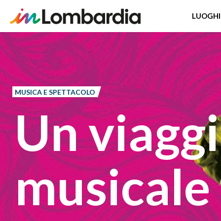
LUOGHI
Salta
al
contenuto
principale
MUSICA E SPETTACOLO
Un viagg
musicale 