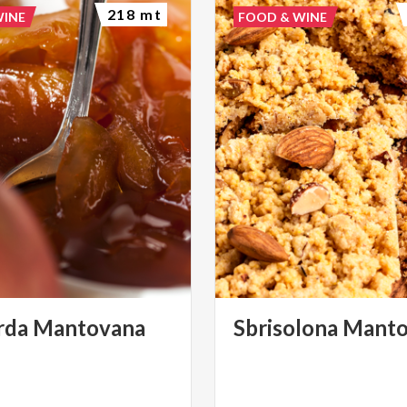
218 mt
WINE
FOOD & WINE
rda
Mantovana
Sbrisolona
Manto