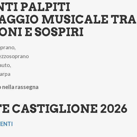
NTI PALPITI
IAGGIO MUSICALE TRA
ONI E SOSPIRI
oprano,
ezzosoprano
lauto,
 arpa
o nella rassegna
E CASTIGLIONE 2026
VENTI