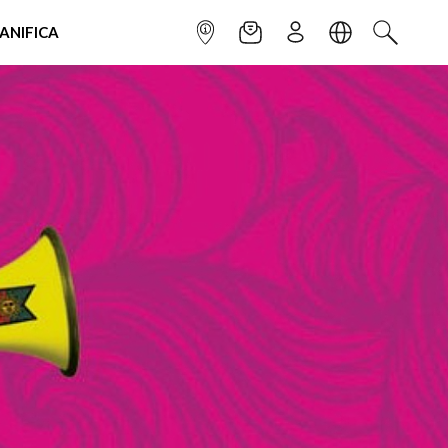
IANIFICA
INFOPOINT
NEWSLETTER
ISCRIVITI
LINGUA
CERCA