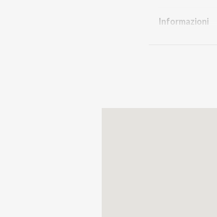
Informazioni
Ufficio Cultura
Via Cesare Batti
Castiglione dell
Tel 0376/6793
cultura@comune