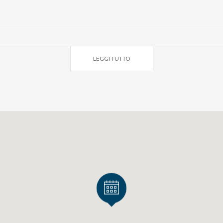
sti. 4
LEGGI TUTTO
e Stiviere
06 - 0376/679276
.castiglione.mn.it