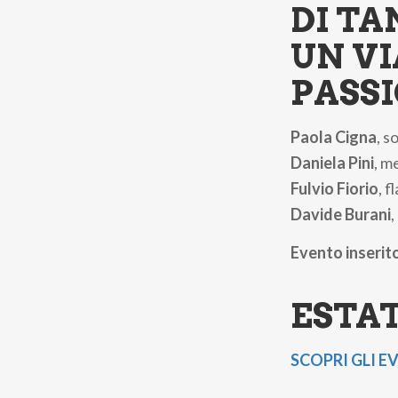
DI TA
UN V
PASSI
Paola Cigna
, s
Daniela Pini
, m
Fulvio Fiorio
, f
Davide Burani
,
Evento inserit
ESTAT
SCOPRI GLI E