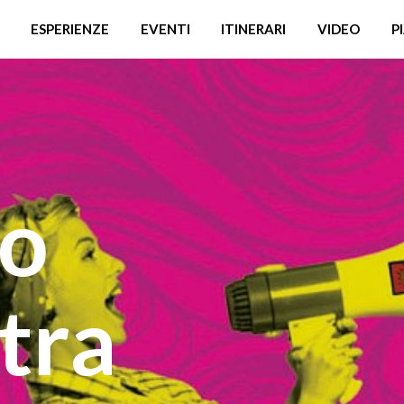
ESPERIENZE
EVENTI
ITINERARI
VIDEO
P
io
tra