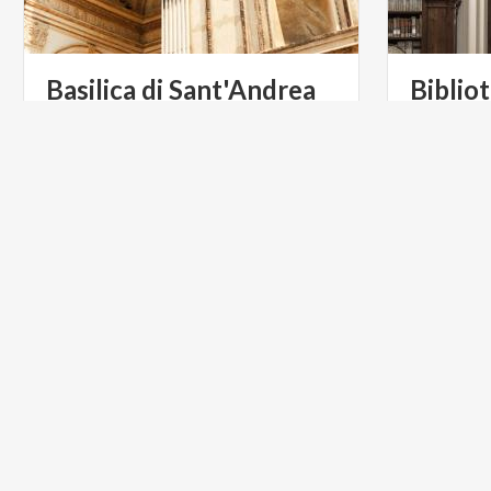
Basilica
di
Sant'Andrea
Biblio
Si narra che qui San Longino, milite
Tra i gioiel
romano, dopo avergli trafitto il
Biblioteca
costato, abbia nascosto la terra intrisa del sangue di Cristo
ACTIVE & GREEN
ARTE E C