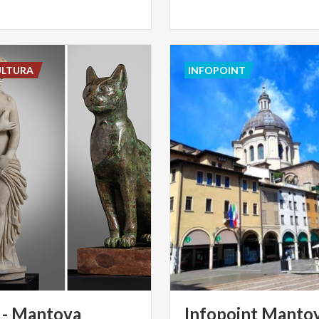
ULTURA
INFOPOINT
- Mantova
Infopoint
Manto