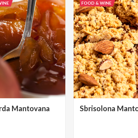
WINE
FOOD & WINE
rda
Mantovana
Sbrisolona
Manto