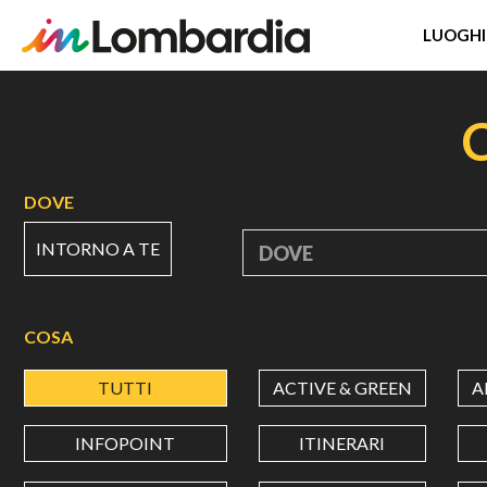
LUOGHI
Salta
al
contenuto
principale
DOVE
INTORNO A TE
DOVE
COSA
TUTTI
ACTIVE & GREEN
A
INFOPOINT
ITINERARI