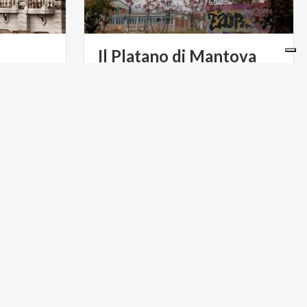
Il
Platano
di
Mantova
trale
A termine dell’area di verde urbano
di Mantova
limitrofa a Palazzo Te, un immenso e
ospitò una tappa della prima tournée italiana di Mozart
riconoscibile Platano affianca lo stadio.
TURISMO RELIGIOSO