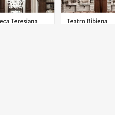
teca
Teresiana
Teatro
Bibiena
li culturali di Mantova, la
Esempio di architettura tea
 Teresiana è un’incantevole
Rococò, il Teatro Bibiena 
sorpresa dal ricco e prezioso patrimonio storico-letterario
ULTURA
ARTE E CULTURA