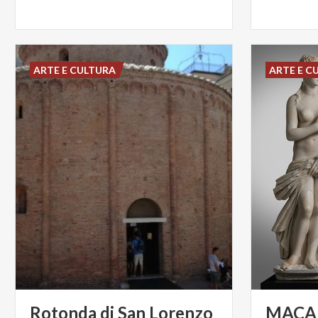
ARTE E CULTURA
ARTE E C
Rotonda
di
San
Lorenzo
MACA 