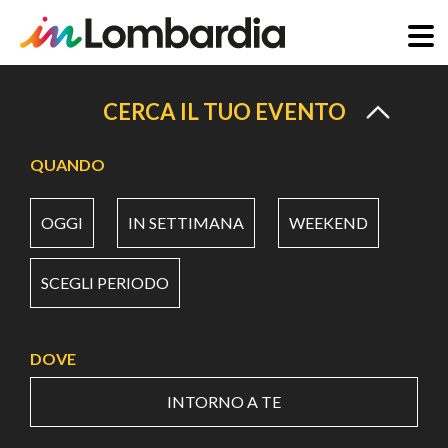
Salta
al
CERCA IL TUO EVENTO
contenuto
principale
QUANDO
OGGI
IN SETTIMANA
WEEKEND
SCEGLI PERIODO
DOVE
INTORNO A TE