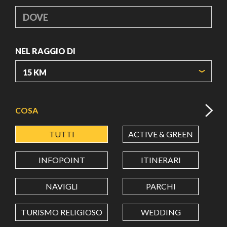
DOVE
NEL RAGGIO DI
ORIGIN COORDINATES
COSA
TUTTI
ACTIVE & GREEN
A
LATITUDINE
INFOPOINT
ITINERARI
LONGITUDINE
NAVIGLI
PARCHI
TURISMO RELIGIOSO
WEDDING
Value in decimal degrees. Use dot (.) as decimal separator.