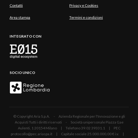
Contatti
Privacy e Cookies
Area stampa
Termini e condizioni
INTEGRATO CON
SOCIO UNICO
© Copyright Aria S.p.A. - Azienda Regionale per l'Innovazione e gli
Acquisti Tutti i diritti riservati - Società unipersonale Piazza Gae
Aulenti, 1 20154 Milano | Telefono 39.02 39331.1 | PEC
protocollo@pec.ariaspa.it | Capitale sociale 25.000.000,00 € i.v. |