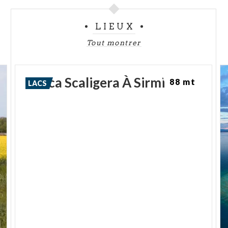
LIEUX
Tout montrer
Rocca
Scaligera
À
Sirmione
88 mt
LACS