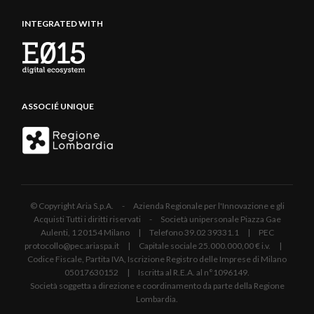
INTEGRATED WITH
ASSOCIÉ UNIQUE
© Copyright Aria S.p.A. - Azienda Regionale per l'Innovazione e gli
Acquisti Tutti i diritti riservati - Società unipersonale Piazza Gae
Aulenti, 1 20154 Milano | Telefono 39.02 39331.1 | PEC
protocollo@pec.ariaspa.it | Capitale sociale 25.000.000,00 € i.v. |
Codice Fiscale, Partita IVA, Iscrizione Registro delle Imprese di Milano
05017630152 | Iscritta al R.E.A. al n°1096149.
Società soggetta a direzione e coordinamento da parte della Regione
Lombardia.