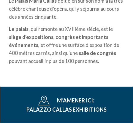
Le
Palais Maria Callas
doit bien sûr son nom à la très
célèbre chanteuse d'opéra, qui y séjourna au cours
des années cinquante.
Le palais
, qui remonte au XVIIIème siècle, est le
siège d'expositions, congrès et importants
événements,
et offre une surface d'exposition de
400 mètres carrés, ainsi qu'une
salle de congrès
pouvant accueillir plus de 100 personnes.
M’AMENER ICI:
PALAZZO CALLAS EXHIBITIONS