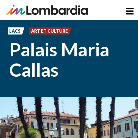
Aller
au
LACS
ART ET CULTURE
contenu
Palais Maria
principal
Callas