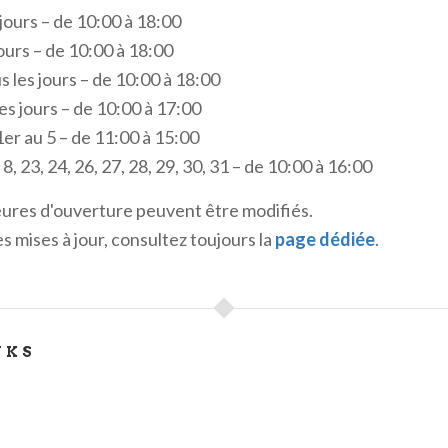
xpérience unique de bien-être physique et mental.
 jours – de 10:00 à 18:00
jours – de 10:00 à 18:00
 Sirmione
sont célèbres pour l'
Acqua di Sirmione
, une ea
s les jours – de 10:00 à 18:00
o-bromo-iodique aux propriétés thérapeutiques extraordina
es jours – de 10:00 à 17:00
ce Fonte Bojola. Cette précieuse ressource naturelle est à
er au 5 – de 11:00 à 15:00
ermaux proposés dans notre commune.
, 8, 23, 24, 26, 27, 28, 29, 30, 31 – de 10:00 à 16:00
centres thermaux réputés: le
Centre Thérapeutique (Thera
eures d'ouverture peuvent être modifiés.
uartier de Colombare, et le
Jardin Thermal (Thermal Gard
s mises à jour, consultez toujours la
page dédiée
.
tué au cœur de la vieille ville. Tous deux proposent une la
ermaux et de programmes de soins personnalisés pour rép
uels de chaque client.
vous trouverez toutes les informations et conseils utiles p
NKS
 de Garde et les principales villes d'art des environs, ainsi q
n séjour dans l'une des structures d'hébergement locales.
parcs, l'Opéra à l'Arena de Vérone, les excursions en batea