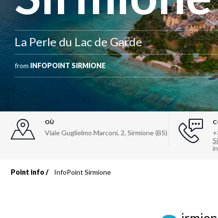
La Perle du Lac de Garde
from
INFOPOINT SIRMIONE
OÙ
C
Viale Guglielmo Marconi, 2
,
Sirmione (BS)
+
Si
i
Point info
InfoPoint Sirmione
Fil
d'Ariane