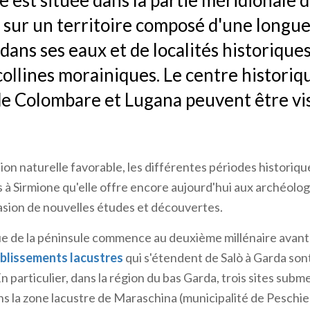
e est située dans la partie méridionale d
 sur un territoire composé d'une longu
ans ses eaux et de localités historiques
collines morainiques. Le centre historiqu
 Colombare et Lugana peuvent être vis
ion naturelle favorable, les différentes périodes historiqu
es à Sirmione qu'elle offre encore aujourd'hui aux archéolo
casion de nouvelles études et découvertes.
ue de la péninsule commence au deuxième millénaire avant J.
blissements lacustres
qui s'étendent de Salò à Garda so
En particulier, dans la région du bas Garda, trois sites sub
s la zone lacustre de Maraschina (municipalité de Peschie