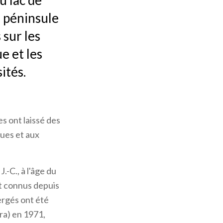
u lac de
e péninsule
 sur les
e et les
ités.
es ont laissé des
gues et aux
-C., à l'âge du
nt connus depuis
mergés ont été
ra) en 1971,