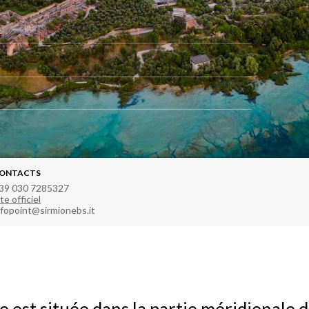
ONTACTS
39 030 7285327
te officiel
nfopoint@sirmionebs.it