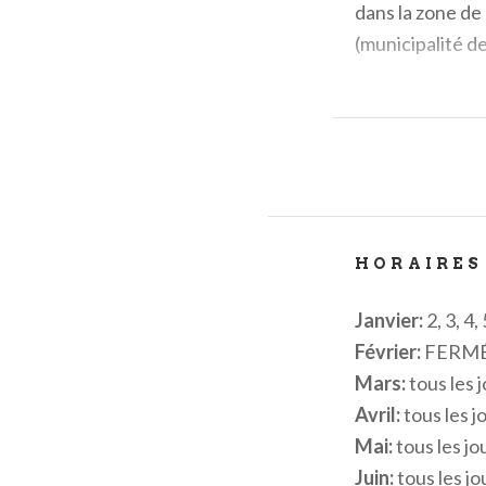
dans la zone de
(municipalité 
À Sirmione, vous
les
Grottes de 
Lombard de Sa
Maggiore (ou S
Maria Immacol
Maison du Pêch
HORAIRES
Mais ce n'est pa
Janvier:
2, 3, 4,
renommée, favor
Février:
FERM
Garde, autour d
Mars:
tous les 
territoire com
Avril:
tous les j
cœur de la zone
Mai:
tous les jo
Sirmione est ég
Juin:
tous les jo