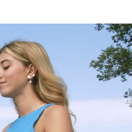
auteuils
IO, CASTELLO (3) –
OV, SPIAGGIA (1)
CHI, CENTRO