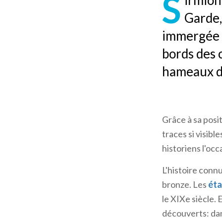
S
irmion
Garde,
immergée d
bords des 
hameaux de
Grâce à sa posit
traces si visibl
historiens l'oc
L'histoire conn
bronze. Les
éta
le XIXe siècle. 
découverts: dan