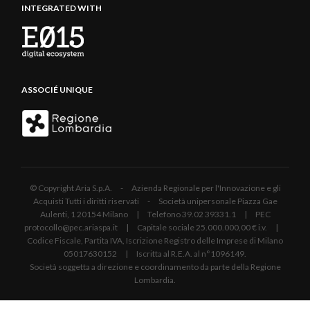
INTEGRATED WITH
ASSOCIÉ UNIQUE
© Copyright Aria S.p.A. - Azienda Regionale per l'Innovazione e gli
Acquisti Tutti i diritti riservati - Società unipersonale Piazza Gae
Aulenti, 1 20154 Milano | Telefono 39.02 39331.1 | PEC
protocollo@pec.ariaspa.it | Capitale sociale 25.000.000,00 € i.v. |
Codice Fiscale, Partita IVA, Iscrizione Registro delle Imprese di Milano
05017630152 | Iscritta al R.E.A. al n°1096149.
Società soggetta a direzione e coordinamento da parte della Regione
Lombardia.