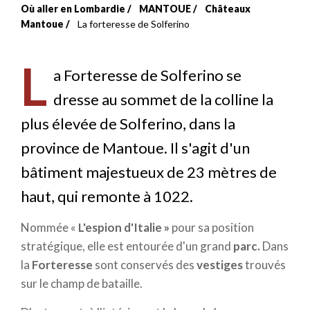
Où aller en Lombardie
MANTOUE
Châteaux
Fil
Mantoue
La forteresse de Solferino
d'Ariane
L
a Forteresse de Solferino se
dresse au sommet de la colline la
plus élevée de Solferino, dans la
province de Mantoue. Il s'agit d'un
bâtiment majestueux de 23 mètres de
haut, qui remonte à 1022.
Nommée «
L'espion d'Italie »
pour sa position
stratégique, elle est entourée d'un grand
parc.
Dans
la
Forteresse
sont conservés des
vestiges
trouvés
sur le champ de bataille.