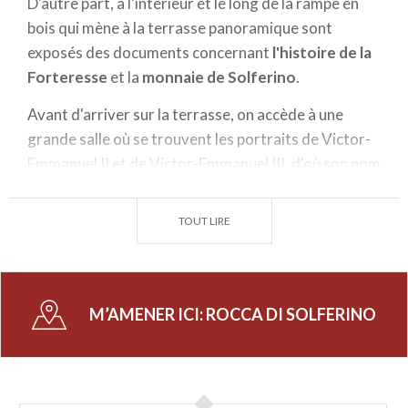
D'autre part, à l'intérieur et le long de la rampe en
bois qui mène à la terrasse panoramique sont
exposés des documents concernant
l'histoire de la
Forteresse
et la
monnaie de Solferino
.
Avant d'arriver sur la terrasse, on accède à une
grande salle où se trouvent les portraits de Victor-
Emmanuel II et de Victor-Emmanuel III, d'où son nom
de «
Salle des souverains ».
TOUT LIRE
De la terrasse de la Forteresse
on peut jouir du
merveilleux
panorama
de la florissante campagne,
et voir au loin, vers le nord, la Tour de Saint Martin, à
environ 10 km, le lac de Garde, et au sud les
M’AMENER ICI:
ROCCA DI SOLFERINO
premiers contreforts des Apennins, Castiglione
delle Stiviere et la large plaine du Pô.