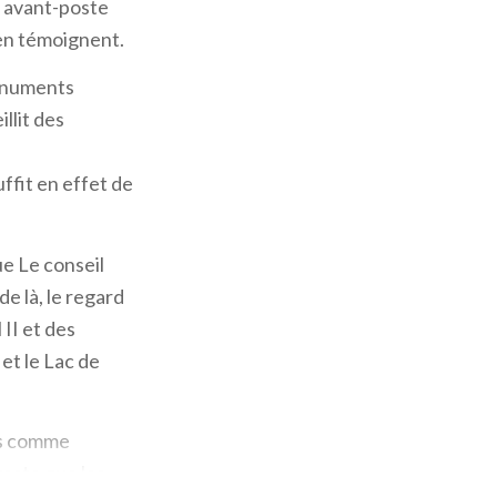
n avant-poste
 en témoignent.
monuments
llit des
ffit en effet de
ue Le conseil
e là, le regard
II et des
 et le Lac de
es comme
reste que les