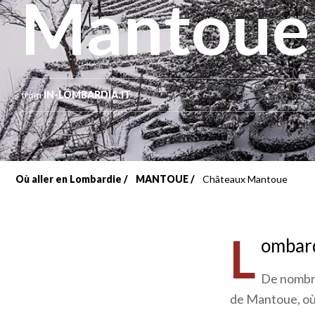
Mantoue
from
IN-LOMBARDIA.IT
Où aller en Lombardie
MANTOUE
Châteaux Mantoue
Fil
d'Ariane
L
ombardi
De nombre
de Mantoue, où i