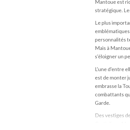
Mantoue est ric
stratégique. Le
Le plus importa
emblématiques de
personnalités t
Mais à Mantoue,
s'éloigner un p
L'une d'entre el
est de monter j
embrasse la Tou
combattants qui 
Garde.
Des vestiges d
Castiglione Man