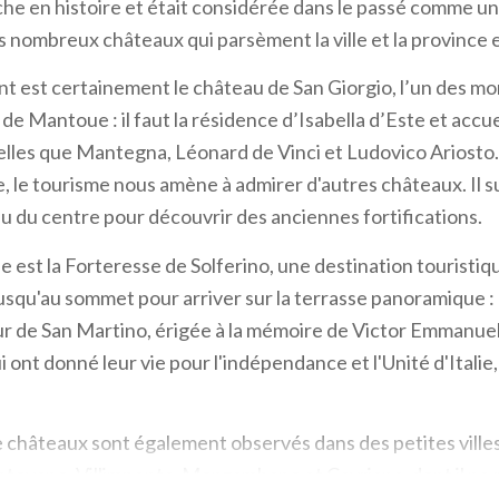
he en histoire et était considérée dans le passé comme u
s nombreux châteaux qui parsèment la ville et la province
nt est certainement le château de San Giorgio, l’un des 
 Mantoue : il faut la résidence d’Isabella d’Este et accuei
elles que Mantegna, Léonard de Vinci et Ludovico Ariosto.
 le tourisme nous amène à admirer d'autres châteaux. Il su
eu du centre pour découvrir des anciennes fortifications.
le est la Forteresse de Solferino, une destination touristiq
usqu'au sommet pour arriver sur la terrasse panoramique : d
r de San Martino, érigée à la mémoire de Victor Emmanuel 
ont donné leur vie pour l'indépendance et l'Unité d'Italie,
e châteaux sont également observés dans des petites vill
tovano, Villimpenta, Monzambano et Cavriana, dont il ne 