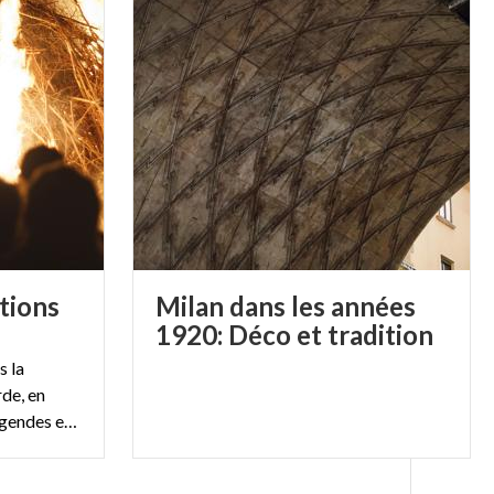
tions
Milan dans les années
1920: Déco et tradition
s la
de, en
redécouvrant 7 anciennes légendes et traditions