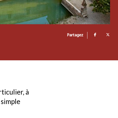
Partagez
iculier, à
 simple