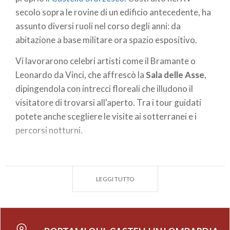
secolo sopra le rovine di un edificio antecedente, ha
assunto diversi ruoli nel corso degli anni: da
abitazione a base militare ora spazio espositivo.
Vi lavorarono celebri artisti come il Bramante o
Leonardo da Vinci, che affrescò la
Sala delle Asse
,
dipingendola con intrecci floreali che illudono il
visitatore di trovarsi all'aperto. Tra i tour guidati
potete anche scegliere le visite ai sotterranei e i
percorsi notturni.
A
Sirmione
, sul Lago di Garda in provincia di
Brescia, troviamo la
Rocca Scaligera
una rara
testimonianza di fortificazione destinata ad uso
LEGGI TUTTO
portuale che ospitava la flotta. Potrete passeggiare
lungo le mura e, dal punto panoramico offerto dalla
torre, ammirare le acque che ne lambiscono tutti i