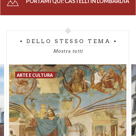
PORTAMI QUI:
CASTELLI IN LOMBARDIA
lati.
A
Vigevano
, nella parte alta del paese, sorge
uno
dei più grandi complessi architettonici
d'Europa.
Destinato ad essere
contemporaneamente baluardo bellico
DELLO STESSO TEMA
e residenza, risale all'età longobarda. Attualmente
Mostra tutti
ospita mostre temporanee al piano terra e il curioso
Museo internazionale della Calzatura
al primo
piano.
ARTE E CULTURA
Questi sono solo dei suggerimenti per il vostro
viaggio dedicato al turismo culturale, ma continuate
a sfogliare la sezione dedicata ai castelli e troverete
molte altre roccaforti da visitare.