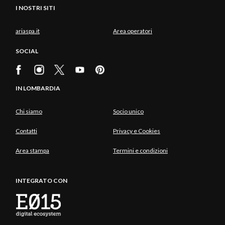
I NOSTRI SITI
ariaspa.it
Area operatori
SOCIAL
IN LOMBARDIA
Chi siamo
Socio unico
Contatti
Privacy e Cookies
Area stampa
Termini e condizioni
INTEGRATO CON