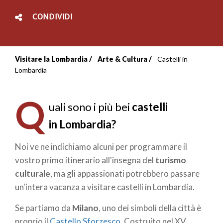
CONDIVIDI
Visitare la Lombardia
Arte & Cultura
Castelli in
Briciole
Lombardia
di
Q
pane
uali sono i più bei
castelli
in Lombardia?
Noi ve ne indichiamo alcuni per programmare il
vostro primo itinerario all'insegna del
turismo
culturale
, ma gli appassionati potrebbero passare
un'intera vacanza a visitare castelli in Lombardia.
Se partiamo da
Milano
, uno dei simboli della città è
proprio il
Castello Sforzesco
. Costruito nel XV