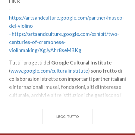
LINK
-
https://artsandculture.google.com/partner/museo-
del-violino
-
https://artsandculture.google.com/exhibit/two-
centuries-of-cremonese-
violinmaking/XgJyAhr8seMBKg
Tutti i progetti del
Google Cultural Institute
(
www.google.com/culturalinstitute
) sono frutto di
collaborazioni strette con importanti partner italiani
e internazionali: musei, fondazioni, siti di interesse
culturale, archivi e altre istituzioni che gestiscono i
contenuti di cui sono proprietari all’interno delle
piattaforme tecnologiche messe a disposizione da
LEGGI TUTTO
Google.
Video a 360 gradi degli spettacoli, immagini