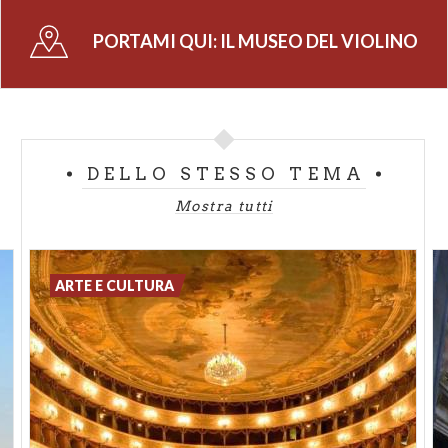
panoramiche di Street View e mostre digitali
PORTAMI QUI:
IL MUSEO DEL VIOLINO
daranno accesso agli utenti a palcoscenici iconici
come il Carnegie Hall, la Filarmonica di Berlino e
l’Opera Garnier di Parigi e, in Italia, il Teatro
dell’Opera di Roma, il Teatro di San Carlo di Napoli,
il Teatro della Pergola di Firenze e il Museo del
DELLO STESSO TEMA
Violino di Cremona. La collaborazione con il Museo
del Violino offrirà un’esperienza coinvolgente che
Mostra tutti
permetterà agli utenti di vivere appieno la magia e il
significato culturale di una collezione liutaria unica al
mondo.
ARTE E CULTURA
La sezione del Google Cultural Institute dedicata al
Museo del Violino
presenta le ricche collezioni del
Museo attraverso un incontro diretto con i grandi
Maestri – Amati, Stradivari, Guarneri – ed i loro
capolavori, seguendo una traccia equilibrata di arte