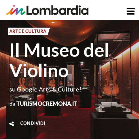
Salta
al
ARTE E CULTURA
contenuto
Il Museo del
principale
Violino
su Google Arts & Culture!
da
TURISMOCREMONA.IT
CONDIVIDI