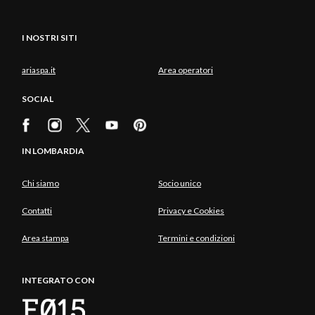
legno e carta per la costruzione degli strumenti) e
alcuni importanti documenti come la pietra tombale
I NOSTRI SITI
di Antonio Stradivari, e l’Atto di Morte.
ariaspa.it
Area operatori
SOCIAL
IN LOMBARDIA
Chi siamo
Socio unico
Contatti
Privacy e Cookies
Area stampa
Termini e condizioni
INTEGRATO CON