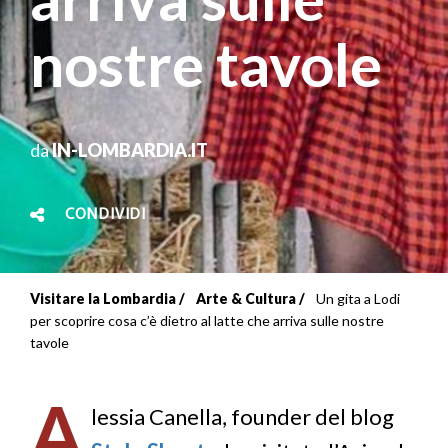
nostre tavole
da
IN-LOMBARDIA.IT
CONDIVIDI
Visitare la Lombardia
Arte & Cultura
Un gita a Lodi
Briciole
per scoprire cosa c’è dietro al latte che arriva sulle nostre
tavole
di
pane
A
lessia Canella, founder del blog