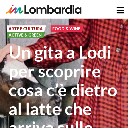
Salta
al
ARTE E CULTURA
FOOD & WINE
ACTIVE & GREEN
contenuto
Un gita a Lodi
principale
per scoprire
cosa c’è dietro
al latte che
arriva sulle