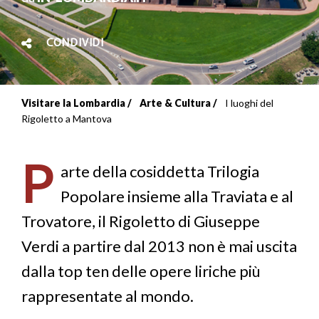
CONDIVIDI
Visitare la Lombardia
Arte & Cultura
I luoghi del
Briciole
Rigoletto a Mantova
di
P
pane
arte della cosiddetta Trilogia
Popolare insieme alla Traviata e al
Trovatore, il Rigoletto di Giuseppe
Verdi a partire dal 2013 non è mai uscita
dalla top ten delle opere liriche più
rappresentate al mondo.