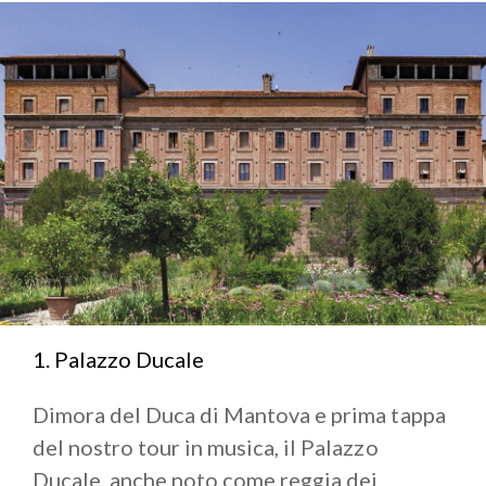
strade, vicoli, piazze e palazzi, il
Rigoletto
permise
ai suoi spettatori di riconoscersi subito in ambienti e
paesaggi consueti e di individuarne facilmente la
loro collocazione all’interno della città lombarda.
Partiamo dunque per un itinerario che, sebbene di
invenzione letteraria in quanto basato su un’
opera
teatrale
, ci offre l’occasione di scoprire certi luoghi
della città illuminati da una nuova luce, nonché di
conoscere, ripassare e farsi emozionare da vicende
ed atmosfere che hanno fatto la storia della musica
colta.
1. Palazzo Ducale
Dimora del Duca di Mantova e prima tappa
del nostro tour in musica, il Palazzo
Ducale, anche noto come reggia dei