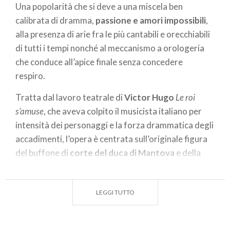
Una popolarità che si deve a una miscela ben
calibrata di dramma,
passione e amori impossibili
,
alla presenza di arie fra le più cantabili e orecchiabili
di tutti i tempi nonché al meccanismo a orologeria
che conduce all’apice finale senza concedere
respiro.
Tratta dal lavoro teatrale di
Victor Hugo
Le roi
s’amuse
, che aveva colpito il musicista italiano per
intensità dei personaggi e la forza drammatica degli
accadimenti, l’opera è centrata sull’originale figura
del buffone di
corte del duca di Mantova
e della
sfortunata figlia Gilda, segretamente innamorata
del Duca di cui ignora la vera identità.
LEGGI TUTTO
Portato in scena per la prima volta l’11 maggio del
1851 ed ambientato nella
Mantova del XVI secolo
,
grazie a una fedele e realistica rappresentazione di