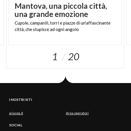
Mantova, una piccola città,
una grande emozione
Cupole,
campanili,
torri
e
piazze
di
un'affascinante
città,
che
stupisce
ad
ogni
angolo
1
20
I NOSTRI SITI
ariaspa.it
Area operatori
SOCIAL