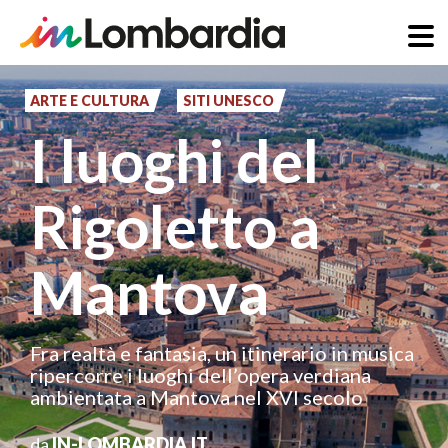
Salta
al
ARTE E CULTURA
SITI UNESCO
contenuto
I luoghi del
principale
Rigoletto a
Mantova
Fra realtà e fantasia, un itinerario in musica
ripercorre i luoghi dell’opera verdiana
ambientata a Mantova nel XVI secolo
da
IN-LOMBARDIA.IT