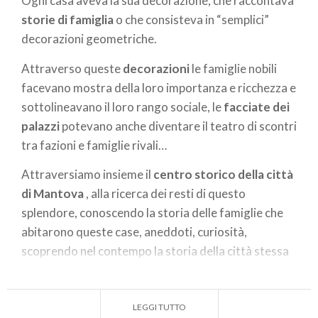
Ogni casa aveva la sua decorazione, che raccontava
storie di famiglia
o che consisteva in “semplici”
decorazioni geometriche.
Attraverso queste
decorazioni
le famiglie nobili
facevano mostra della loro importanza e ricchezza e
sottolineavano il loro rango sociale, le
facciate dei
palazzi
potevano anche diventare il teatro di scontri
tra fazioni e famiglie rivali…
Attraversiamo insieme il
centro storico della città
di Mantova
, alla ricerca dei resti di questo
splendore, conoscendo la storia delle famiglie che
abitarono queste case, aneddoti, curiosità,
scoprendo nel contempo la storia della città stessa
e delle sue vicissitudini.
Testo a cura di
ELEONORA
LEGGI TUTTO