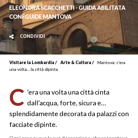
ELEONORA SCACCHETTI - GUIDA ABILITATA
CONFGUIDE MANTOVA
CONDIVIDI
Visitare la Lombardia
Arte & Cultura
Mantova: c’era
Briciole
una volta… la città dipinta
di
C
pane
’era una volta una città cinta
dall’acqua, forte, sicura e…
splendidamente decorata da palazzi con
facciate dipinte.