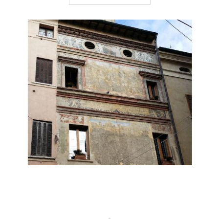
SCACCHETTI
, guida
abilitata
ConfGuide Mantova
Se questo racconto ti è
piaciuto,
CLICCA QUI
per scoprire le
sue varie proposte d'itinerario.