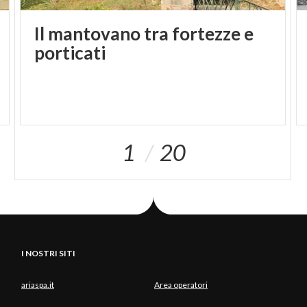
Il mantovano tra fortezze e
porticati
1
20
I NOSTRI SITI
ariaspa.it
Area operatori