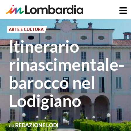
Salta
al
ARTE E CULTURA
contenuto
Itinerario
principale
rinascimentale-
barocco nel
Lodigiano
da
REDAZIONE LODI