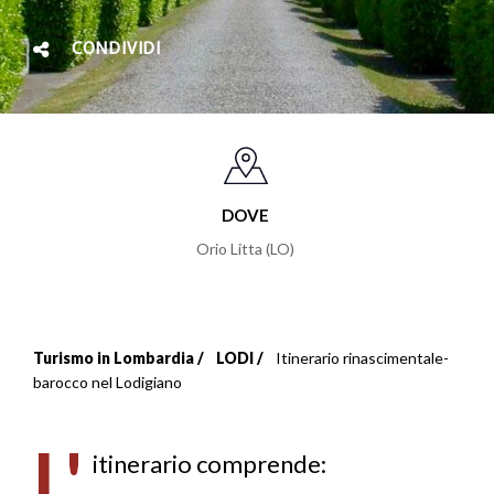
CONDIVIDI
DOVE
Orio Litta (LO)
Turismo in Lombardia
LODI
Itinerario rinascimentale-
Briciole
barocco nel Lodigiano
di
L'
pane
itinerario comprende: