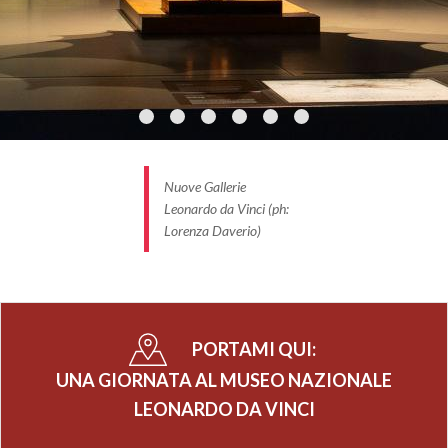
l'ingresso e presentarsi puntuali.
Sarà sempre necessario indossare la mascherina,
mantenere la distanza di almeno 2 metri dalle altre
persone e utlizzare il gel igienizzante (disponibile
all'ingresso e lungo il percorso) soprattutto prima di
toccare le installazioni interattive e i touchscreen
presenti nelle esposizioni.
Nuove Gallerie
Leonardo da Vinci (ph:
Per maggiori informazioni, visita la
pagina dedicata
Lorenza Daverio)
PORTAMI QUI:
UNA GIORNATA AL MUSEO NAZIONALE
LEONARDO DA VINCI