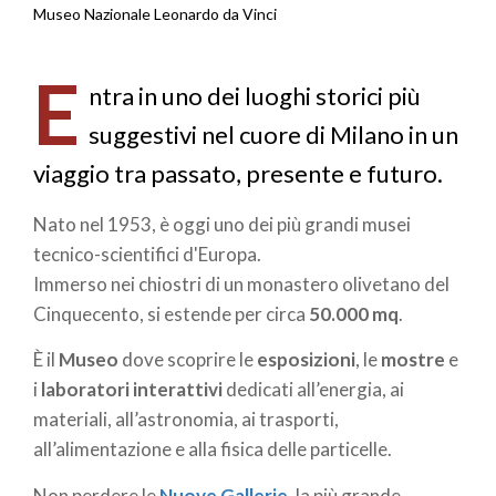
Briciole
Museo Nazionale Leonardo da Vinci
di
E
pane
ntra in uno dei luoghi storici più
suggestivi nel cuore di Milano in un
viaggio tra passato, presente e futuro.
Nato nel 1953, è oggi uno dei più grandi musei
tecnico-scientifici d'Europa.
Immerso nei chiostri di un monastero olivetano del
Cinquecento, si estende per circa
50.000 mq
.
È il
Museo
dove scoprire le
esposizioni
, le
mostre
e
i
laboratori interattivi
dedicati all’energia, ai
materiali, all’astronomia, ai trasporti,
all’alimentazione e alla fisica delle particelle.
Non perdere le
Nuove Gallerie
, la più grande