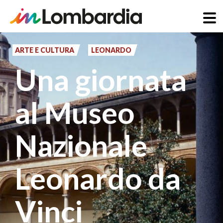
Salta
al
ARTE E CULTURA
LEONARDO
contenuto
Una giornata
principale
al Museo
Nazionale
Leonardo da
Vinci