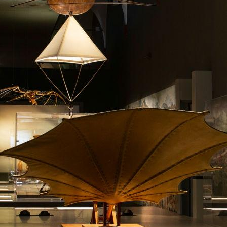
Alla ricerca delle particelle”
.
Nei fine settimana e nei giorni festivi un
ricco
programma di attività
nei laboratori interattivi,
iniziative nella Tinkering Zone,
visite guidate
ed
eventi speciali
inclusi nel biglietto d’ingresso.
-
PH: ARCHIVIO MUSEO NAZIONALE SCIENZA TECNOLOGIA,
ADA MASELLA
Il Museo Nazionale della Scienza e della Tecnologia
Leonardo da Vinci di Milano riapre il 2 luglio 2020
con i seguenti orari:
giovedì dalle ore 15 alle 21
sabato e domenica dalle ore 10 alle 19
Per evitare assembramenti si dovrà prenotare