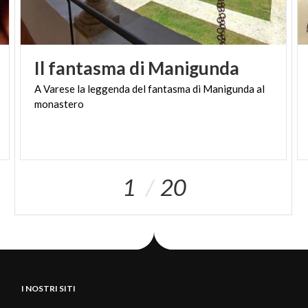
Il
fantasma
di
Manigunda
A
Varese
la
leggenda
del
fantasma
di
Manigunda
al
monastero
1
20
I NOSTRI SITI