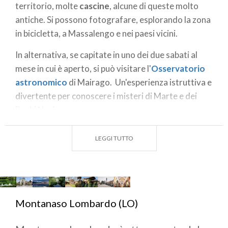
territorio, molte
cascine
, alcune di queste molto
antiche. Si possono fotografare, esplorando la zona
in bicicletta, a Massalengo e nei paesi vicini.
In alternativa, se capitate in uno dei due sabati al
mese in cui è aperto, si può visitare l'
Osservatorio
astronomico
di Mairago. Un'esperienza istruttiva e
divertente per conoscere i misteri di Marte e dei
Buchi Neri.
Se si vuole trascorrere una serata fuori Lodi, ma
LEGGI TUTTO
restando nel lodigiano, si può scegliere tra i non
pochi bar e gelaterie che rimangono aperti la sera
a
Tavazzano.
-
Montanaso Lombardo (LO)
PH IG: @URBANFILE