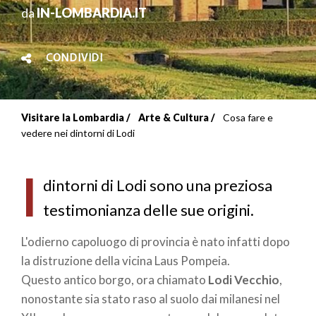
da
IN-LOMBARDIA.IT
CONDIVIDI
Visitare la Lombardia
Arte & Cultura
Cosa fare e
Briciole
vedere nei dintorni di Lodi
di
I
pane
dintorni di Lodi sono una preziosa
testimonianza delle sue origini.
L'odierno capoluogo di provincia è nato infatti dopo
la distruzione della vicina Laus Pompeia.
Questo antico borgo, ora chiamato
Lodi Vecchio
,
nonostante sia stato raso al suolo dai milanesi nel