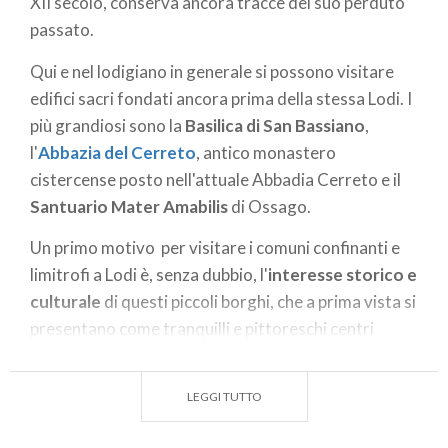
XII secolo, conserva ancora tracce del suo perduto
passato.
Qui e nel lodigiano in generale si possono visitare
edifici sacri fondati ancora prima della stessa Lodi. I
più grandiosi sono la
Basilica di San Bassiano
,
l'
Abbazia del Cerreto
, antico monastero
cistercense posto nell'attuale Abbadia Cerreto e il
Santuario Mater Amabilis
di Ossago.
Un primo motivo per visitare i comuni confinanti e
limitrofi a Lodi è, senza dubbio, l'
interesse storico e
culturale
di questi piccoli borghi, che a prima vista si
presentano come tranquilli e pittoreschi centri
agricoli.
LEGGI TUTTO