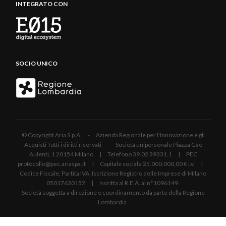
INTEGRATO CON
SOCIO UNICO
© Copyright Aria S.p.A. - Azienda Regionale per l'Innovazione e gli
Acquisti Tutti i diritti riservati - Società unipersonale Piazza Gae
Aulenti, 1 20154 Milano | Telefono 39.02 39331.1 | PEC
protocollo@pec.ariaspa.it | Capitale sociale 25.000.000,00 € i.v. |
Codice Fiscale, Partita IVA, Iscrizione Registro delle Imprese di Milano
05017630152 | Iscritta al R.E.A. al n°1096149.
Società soggetta a direzione e coordinamento da parte della Regione
Lombardia.