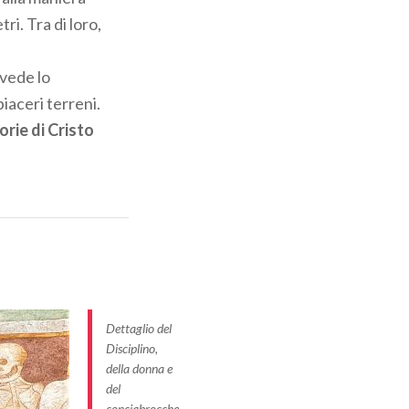
ri. Tra di loro,
 vede lo
piaceri terreni.
orie di Cristo
ove soddisfare
enta e funghi
!
a
Dettaglio del
Disciplino,
della donna e
coprire le
del
conciabrocche