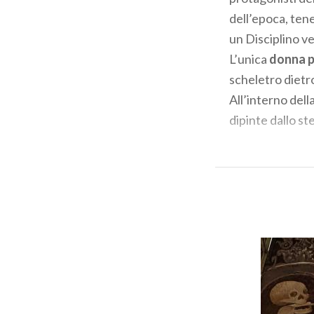
dell’epoca, tene
un Disciplino ve
L’unica
donna 
scheletro dietro 
All’interno dell
dipinte dallo st
Si è fatta l’or
anche i piaceri 
Testo a cu
ConfGuid
Se questo 