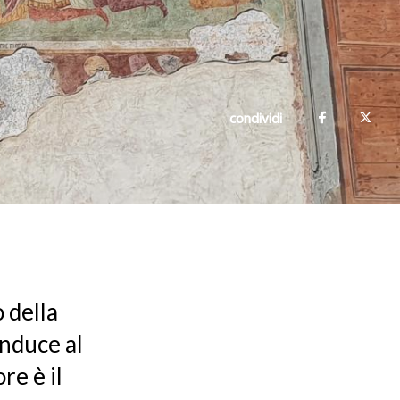
condividi
 della
onduce al
re è il