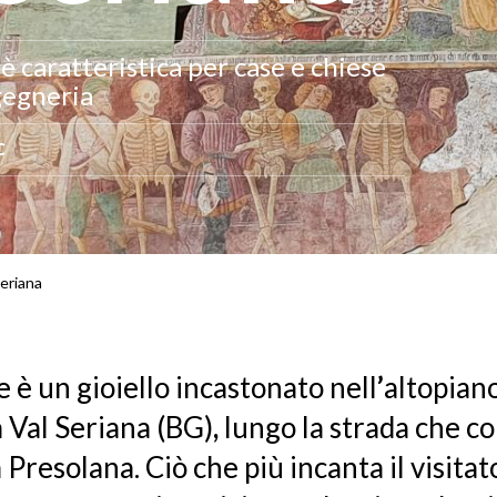
 è caratteristica per case e chiese
gegneria
C
eriana
e è un gioiello incastonato nell
’
altopiano
 Val Seriana (BG)
,
lungo la strada che c
 Presolana. Ciò che più incanta il visitato