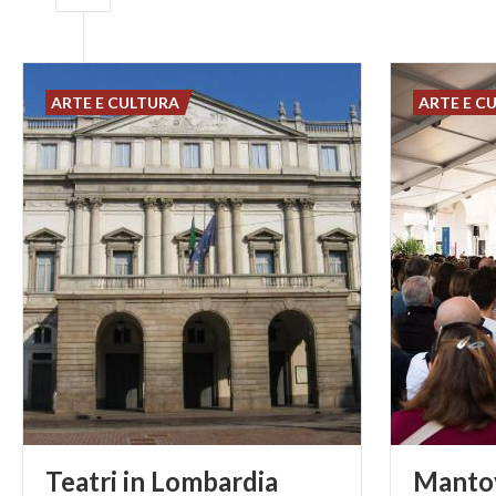
ARTE E CULTURA
ARTE E C
Teatri
in
Lombardia
Mantov