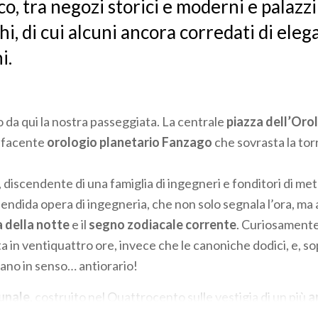
o, tra negozi storici e moderni e palazzi
i, di cui alcuni ancora corredati di eleg
i.
o da qui la nostra passeggiata. La centrale
piazza dell’Oro
efacente
orologio planetario Fanzago
che sovrasta la tor
discendente di una famiglia di ingegneri e fonditori di meta
endida opera di ingegneria, che non solo segnala l’ora, ma 
 della notte
e il
segno zodiacale corrente
. Curiosamente,
ta in ventiquattro ore, invece che le canoniche dodici, e, so
rano in senso… antiorario!
unale
, costruito nel Quattrocento sulle vestigia di un più
a
facciata diversi stemmi dei Podestà e delle famiglie che dom