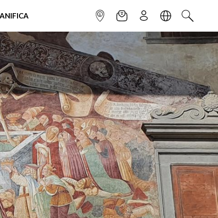
IANIFICA
INFOPOINT
NEWSLETTER
ISCRIVITI
LINGUA
CERCA