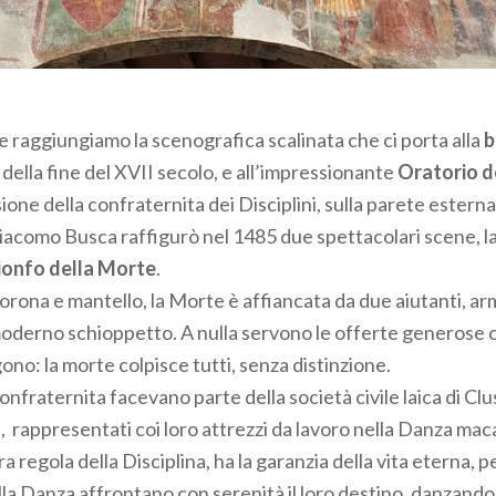
e raggiungiamo la scenografica scalinata che ci porta alla
b
della fine del XVII secolo, e all’impressionante
Oratorio de
one della confraternita dei Disciplini, sulla parete esterna 
Giacomo Busca raffigurò nel 1485 due spettacolari scene, l
ionfo della Morte
.
rona e mantello, la Morte è affiancata da due aiutanti, arm
moderno schioppetto. A nulla servono le offerte generose c
gono: la morte colpisce tutti, senza distinzione.
onfraternita facevano parte della società civile laica di Cl
si, rappresentati coi loro attrezzi da lavoro nella Danza mac
a regola della Disciplina, ha la garanzia della vita eterna, pe
lla Danza affrontano con serenità il loro destino, danzando