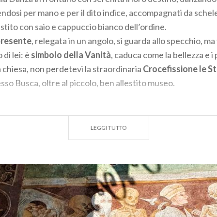
ndosi per mano e per il dito indice, accompagnati da schelet
stito con saio e cappuccio bianco dell’ordine.
presente
, relegata in un angolo, si guarda allo specchio, ma
di lei: è
simbolo della Vanità
, caduca come la bellezza e i 
a chiesa, non perdetevi la straordinaria
Crocefissione le St
esso Busca, oltre al piccolo, ben allestito museo.
a di pranzo? A Clusone potrete trovare numerosi ristoranti d
della gola, con un buon
piatto tipico
della valle a base di
pol
LEGGI TUTTO
ra di
FIAMMA BOZZOLO
, guida abilitat
e-GITEC
racconto ti è piaciuto,
CLICCA QUI
per s