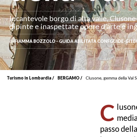
Incantevole borgo di alta valle, Clusone
dipinte e inaspettate opere d’arte e in
da
FIAMMA BOZZOLO - GUIDA ABILITATA CONFGUIDE-GITE
Turismo in Lombardia
BERGAMO
Clusone, gemma della Val S
Briciole
di
C
luson
pane
media
passo della