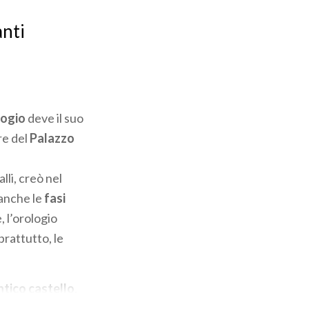
anti
logio
deve il suo
re del
Palazzo
lli, creò nel
anche le
fasi
 l’orologio
prattutto, le
ntico castello
,
inarono la Valle