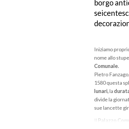
borgo antic
seicentesch
decorazion
Iniziamo propri
nome allo stup
Comunale.
Pietro Fanzago, 
1580 questa spl
lunari,
la
durata
divide la giorna
sue lancette gi
Il
Palazzo Com
presenta sulla 