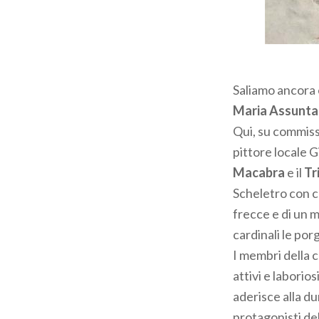
Saliamo ancora 
Maria Assunta
Qui, su commissi
pittore locale 
Macabra
e il
Tr
Scheletro con co
frecce e di un 
cardinali le por
I membri della c
attivi e laborio
aderisce alla dur
protagonisti de