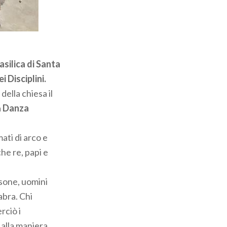
asilica di Santa
i Disciplini.
della chiesa il
a
Danza
ati di arco e
he re, papi e
usone, uomini
abra. Chi
rciò i
 alla maniera