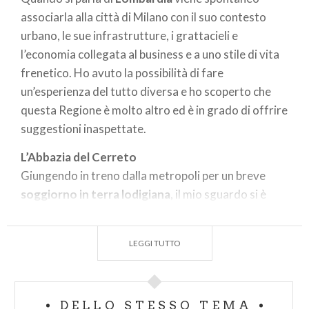
associarla alla città di Milano con il suo contesto
urbano, le sue infrastrutture, i grattacieli e
l’economia collegata al business e a uno stile di vita
frenetico. Ho avuto la possibilità di fare
un’esperienza del tutto diversa e ho scoperto che
questa Regione è molto altro ed è in grado di offrire
suggestioni inaspettate.
L’Abbazia del Cerreto
Giungendo in treno dalla metropoli per un breve
soggiorno in terra lodigiana
, il mio sguardo si è
posato quasi inavvertitamente sul
distensivo
paesaggio naturale della pianura padana
, coi
LEGGI TUTTO
campi irrigati da una fitta rete di ‘rogge’, filari di
alberi, piccoli centri abitati, fattorie, cascinali. Nel
mio breve soggiorno a Lodi e dintorni ho, poi,
DELLO STESSO TEMA
scoperto che il
territorio
è
ricco
anche
di storia e di