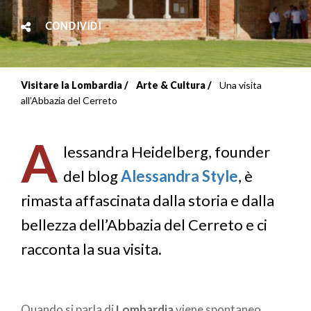
CONDIVIDI
Visitare la Lombardia
Arte & Cultura
Una visita
Briciole
all’Abbazia del Cerreto
di
A
pane
lessandra Heidelberg, founder
del blog
Alessandra Style
, è
rimasta affascinata dalla storia e dalla
bellezza dell’Abbazia del Cerreto e ci
racconta la sua visita.
Quando si parla di
Lombardia
viene spontaneo