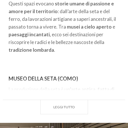
Questi spazi evocano
storie umane di passione e
amore per il territorio
: dall’arte della seta e del
ferro, da lavorazioni artigiane a saperi ancestrali, il
passato torna a vivere. Tra
musei a cielo aperto
e
paesaggi incantati,
ecco sei destinazioni per
riscoprire le radici e le bellezze nascoste della
tradizione lombarda
.
MUSEO DELLA SETA (COMO)
La produzione della seta è
un’arte antica, fatta di
delicatezza e pazienza
e consolidata sulla
tradizione della manualità artigiana. Dalla cura dei
LEGGI TUTTO
bachi da seta, alla raccolta dei preziosi fili dai
bozzoli, fino alla
maestria di filatura, tessitura e
tintura
, ogni passaggio racconta una lavorazione