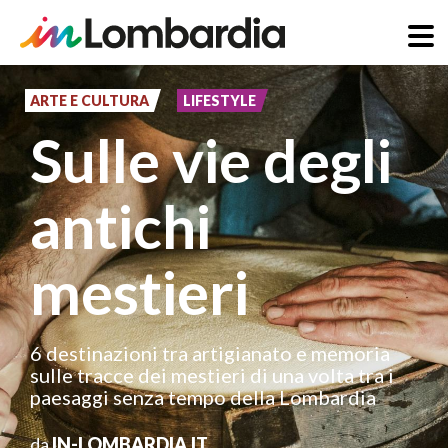
Salta
al
ARTE E CULTURA
LIFESTYLE
contenuto
Sulle vie degli
principale
antichi
mestieri
6 destinazioni tra artigianato e memoria
sulle tracce dei mestieri di una volta tra i
paesaggi senza tempo della Lombardia
da
IN-LOMBARDIA.IT