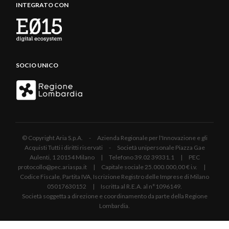
INTEGRATO CON
SOCIO UNICO
© Copyright Aria S.p.A. - Azienda Regionale per l'Innovazione e gli
Acquisti Tutti i diritti riservati - Società unipersonale Piazza Gae
Aulenti, 1 20154 Milano | Telefono 39.02 39331.1 | PEC
protocollo@pec.ariaspa.it | Capitale sociale 25.000.000,00 € i.v. |
Codice Fiscale, Partita IVA, Iscrizione Registro delle Imprese di Milano
05017630152 | Iscritta al R.E.A. al n°1096149.
Società soggetta a direzione e coordinamento da parte della Regione
Lombardia.