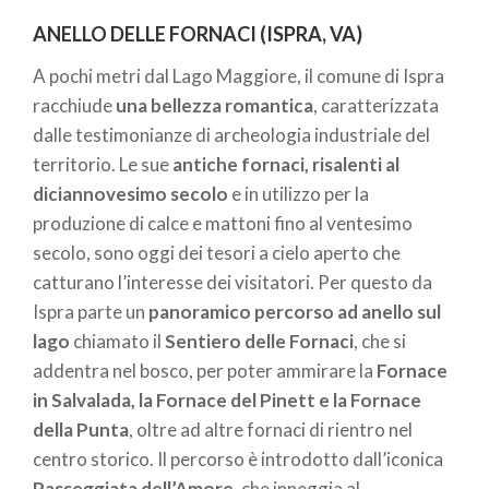
Grande
, tra ristoranti alla moda e locali dove
ANELLO DELLE FORNACI (ISPRA, VA)
concedersi un drink. Qui, nel 1700, nacque la
A pochi metri dal Lago Maggiore, il comune di Ispra
Confraternita dei Lavandai di Milano
, composta
racchiude
una bellezza romantica
, caratterizzata
da abitanti operosi che ritiravano la biancheria
dalle testimonianze di archeologia industriale del
sporca dalle case del quartiere e si occupavano di
territorio. Le sue
antiche fornaci, risalenti al
lavarla e asciugarla in questo spazio. La vicinanza
diciannovesimo secolo
e in utilizzo per la
con il Naviglio e una piccola piazza di carico e scarico
produzione di calce e mattoni fino al ventesimo
merci sui barconi permetteva grande dinamicità di
secolo, sono oggi dei tesori a cielo aperto che
persone e mezzi, a formare
un piccolo ecosistema
catturano l’interesse dei visitatori. Per questo da
composto da lavandai, marinai, magazzinieri e
Ispra parte un
panoramico percorso ad anello sul
commercianti che durò
fino alla fine degli anni ‘50
.
lago
chiamato il
Sentiero delle Fornaci
, che si
Oggi il vicolo conserva il suo fascino antico, dove il
addentra nel bosco, per poter ammirare la
Fornace
lavatoio con i suoi stalli in pietra cattura l’attenzione
in Salvalada, la Fornace del Pinett e la Fornace
dei passanti. Un angolo nascosto della movimentata
della Punta
, oltre ad altre fornaci di rientro nel
Milano dove poter visitare anche la
Chiesa di Santa
centro storico. Il percorso è introdotto dall’iconica
Maria delle Grazie
.
Passeggiata dell’Amore
, che inneggia al