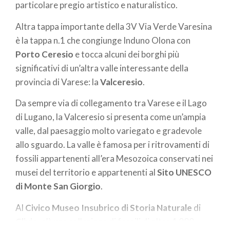
particolare pregio artistico e naturalistico.
Altra tappa importante della 3V Via Verde Varesina
è la tappa n.1 che congiunge Induno Olona con
Porto Ceresio
e tocca alcuni dei borghi più
significativi di un’altra valle interessante della
provincia di Varese: la
Valceresio
.
Da sempre via di collegamento tra Varese e il Lago
di Lugano, la Valceresio si presenta come un’ampia
valle, dal paesaggio molto variegato e gradevole
allo sguardo. La valle è famosa per i ritrovamenti di
fossili appartenenti all’era Mesozoica conservati nei
musei del territorio e appartenenti al
Sito UNESCO
di
Monte San Giorgio
.
Al
Civico Museo Insubrico di Storia Naturale
di
Clivio
, c’è una collezione di fossili di oltre 4.000