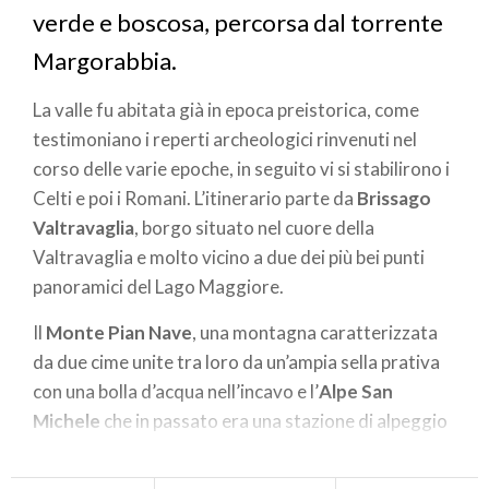
verde e boscosa, percorsa dal torrente
Margorabbia.
La valle fu abitata già in epoca preistorica, come
testimoniano i reperti archeologici rinvenuti nel
corso delle varie epoche, in seguito vi si stabilirono i
Celti e poi i Romani. L’itinerario parte da
Brissago
Valtravaglia
, borgo situato nel cuore della
Valtravaglia e molto vicino a due dei più bei punti
panoramici del Lago Maggiore.
Il
Monte Pian Nave
, una montagna caratterizzata
da due cime unite tra loro da un’ampia sella prativa
con una bolla d’acqua nell’incavo e l’
Alpe San
Michele
che in passato era una stazione di alpeggio
dove alle malghe si alternavano fitti boschi di
castagno.