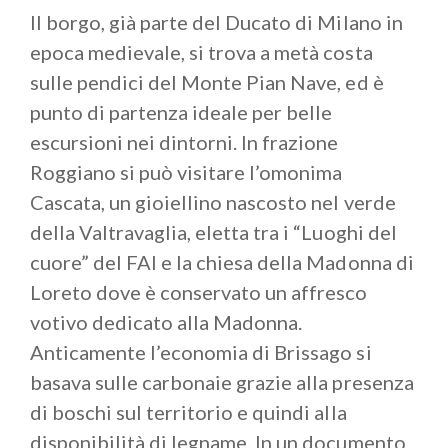
Termini, alla Pineta alta e al laghetto di
Il borgo, già parte del Ducato di Milano in
Montenegrino; in alternativa, sempre partendo dal
epoca medievale, si trova a metà costa
paese, si può raggiungere la Pineta bassa da cui si
sulle pendici del Monte Pian Nave, ed è
gode un bellissimo panorama sull’
Alto Verbano
.
punto di partenza ideale per belle
Spostandosi verso la parte alta della valle
escursioni nei dintorni. In frazione
incontriamo
Cremenaga
, tranquillo borgo posto
Roggiano si può visitare l’omonima
proprio al confine con la Svizzera. Ultima tappa
Cascata, un gioiellino nascosto nel verde
dell’itinerario è
Dumenza
che in passato fece parte
della Valtravaglia, eletta tra i “Luoghi del
della Pieve della Valtravaglia, da cui si parte per le
cuore” del FAI e la chiesa della Madonna di
escursioni ai monti Clivio e Lema e tappa storica
della
3V Via Verde Varesina
.
Loreto dove è conservato un affresco
votivo dedicato alla Madonna.
Anticamente l’economia di Brissago si
basava sulle carbonaie grazie alla presenza
di boschi sul territorio e quindi alla
disponibilità di legname. In un documento