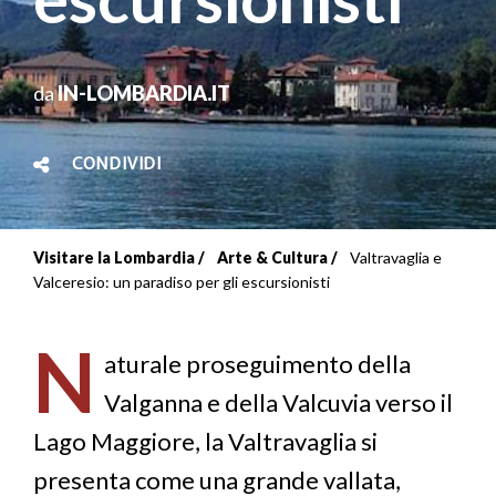
da
IN-LOMBARDIA.IT
CONDIVIDI
Visitare la Lombardia
Arte & Cultura
Valtravaglia e
Briciole
Valceresio: un paradiso per gli escursionisti
di
N
pane
aturale proseguimento della
Valganna e della Valcuvia verso il
Lago Maggiore, la Valtravaglia si
presenta come una grande vallata,