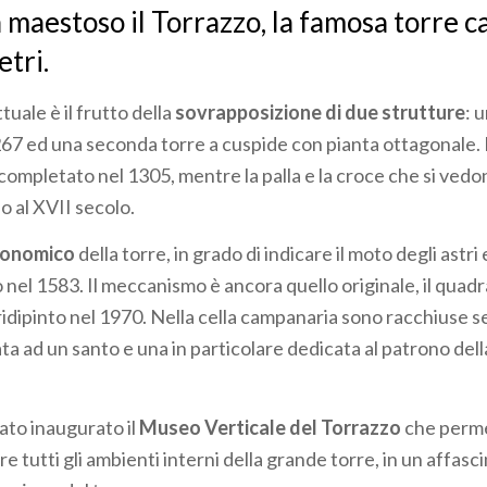
 maestoso il Torrazzo, la famosa torre 
etri.
tuale è il frutto della
sovrapposizione di due strutture
: 
67 ed una seconda torre a cuspide con pianta ottagonale.
ompletato nel 1305, mentre la palla e la croce che si vedo
o al XVII secolo.
ronomico
della torre, in grado di indicare il moto degli astri e
 nel 1583. Il meccanismo è ancora quello originale, il quadr
 ridipinto nel 1970. Nella cella campanaria sono racchiuse 
a ad un santo e una in particolare dedicata al patrono della
.
ato inaugurato il
Museo Verticale del Torrazzo
che permet
e tutti gli ambienti interni della grande torre, in un affas