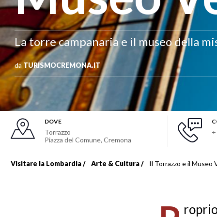
La torre campanaria e il museo della m
da
TURISMOCREMONA.IT
DOVE
C
Torrazzo
+
Piazza del Comune
,
Cremona
Visitare la Lombardia
Arte & Cultura
Il Torrazzo e il Museo 
Briciole
di
roprio
pane