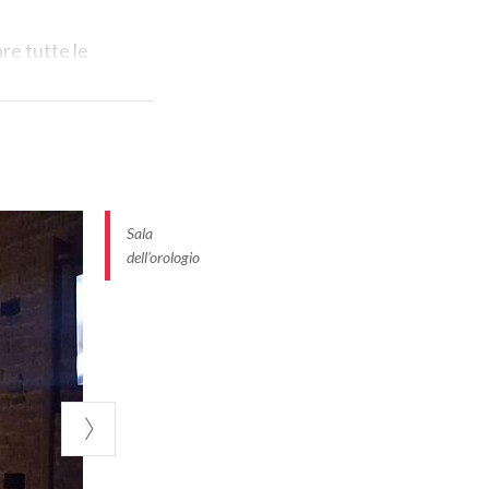
re tutte le
del Tempo
viene
ione di
nuti
 All’interno,
a fantastica
Sala
ne scientifica
dell'orologio
a stupenda sulla