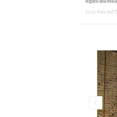
legato alla mis
Nella
Sala del
caratteristiche
illustrata la st
strumenti di mis
multimediali, la
grazie alle part
installazione de
della rotazione 
Dalla parte più 
città e sul fium
Info:
museoverti