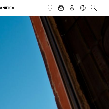
IANIFICA
INFOPOINT
NEWSLETTER
ISCRIVITI
LINGUA
CERCA