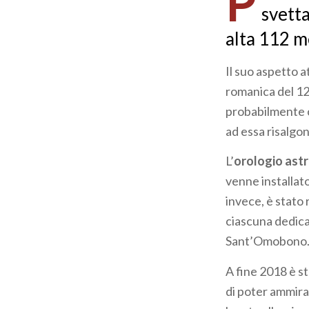
P
svetta
alta 112 m
Il suo aspetto at
romanica del 12
probabilmente c
ad essa risalgon
L’
orologio ast
venne installato
invece, è stato
ciascuna dedicat
Sant’Omobono
A fine 2018 è st
di poter ammirar