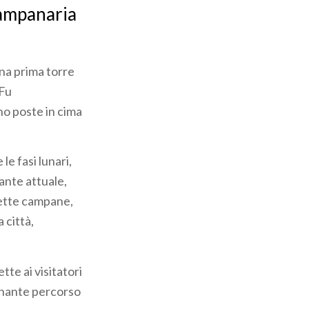
campanaria
una prima torre
 Fu
no poste in cima
 le fasi lunari,
ante attuale,
sette campane,
 città,
te ai visitatori
cinante percorso