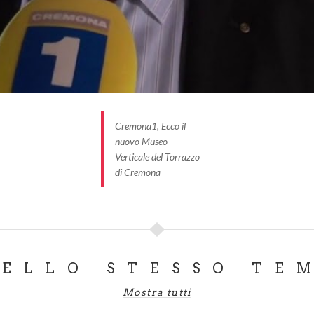
Cremona1, Ecco il
nuovo Museo
Verticale del Torrazzo
di Cremona
DELLO STESSO TE
Mostra tutti