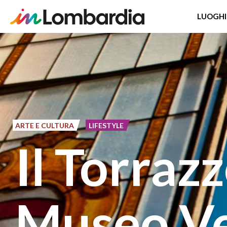
LUOGHI
Salta
al
contenuto
principale
ARTE E CULTURA
LIFESTYLE
Il Torrazz
Museo Ve