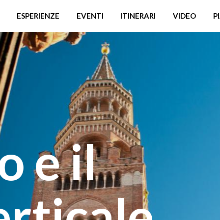
ESPERIENZE
EVENTI
ITINERARI
VIDEO
P
o e il
rticale