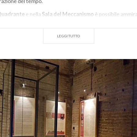
urazione del tempo.
 Quadrante
e nella
Sala del Meccanismo
è possibile ammira
 del funzionamento dell’orologio, nella
Sala della Misura 
oria della percezione umana del tempo mediante la ricostruz
LEGGI TUTTO
ura antichi, varie tipologie di orologi ed interessanti conte
 Sala dell’Astronomia è dedicata allo studio dei corpi celesti.
icolari caratteristiche costruttive del
Torrazzo
, si trova un
l
Pendolo di Foucault
. La sua oscillazione è la dimostrazio
della Terra.
alta del Torrazzo il
panorama
ti lascerà senza fiato: la vist
e vale decisamente la salita.
cale.it