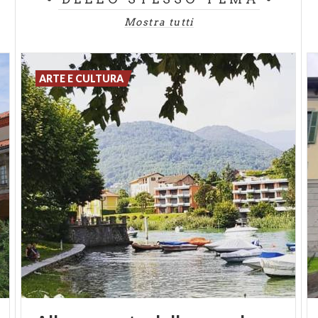
Il Castello di Vigevano costituisce una
Mostra tutti
autentica città nella città, essendo disposto su
una superficie che supera i settantamila metri
quadrati e composto da un gran numero di
ARTE E CULTURA
corpi di fabbrica tutti collegati tra loro. Il modo
migliore per visitare il castello consiste nel
“perdersi” nel dedalo di edifici, lasciandosi
trasportare dall’atmosfera peculiare del
luogo. Al suo interno, il Museo Archeologico
Nazionale della Lomellina raccoglie i reperti
rinvenuti attraverso le numerose campagne di
scavo condotte nel territorio e anche alcuni
ritrovamenti casuali, offrendo un’immagine
molto dettagliata della storia e dei costumi
della regione nel corso dei secoli.