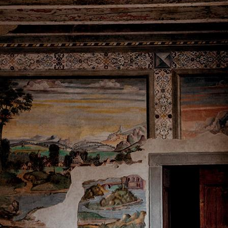
Castello di Padernello – Rocca San Giacomo
Edificato alla fine del XIV secolo, rimase alla
famiglia Martinengo fino alla scomparsa del
suo ultimo erede, e dopo alcuni passaggi di
mano rimase disabitato definitivamente nel
1961. Da allora si susseguirono decenni di
abbandono fino a quando la Fondazione
Castello di Padernello (nella foto in alto) ha
dato vita a una vasta campagna di restauri,
iniziata nel 2006. Oggi il maniero è sede di un
ricco calendario di attività culturali, artistiche
ed enogastronomiche ed è inoltre sede di uno
dei due “Mercati della Terra” di Slow Food in
Lombardia.