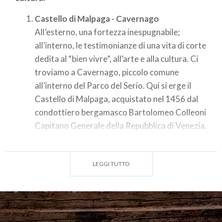
Castello di Malpaga - Cavernago
All’esterno, una fortezza inespugnabile;
all’interno, le testimonianze di una vita di corte
dedita al “bien vivre”, all’arte e alla cultura. Ci
troviamo a Cavernago, piccolo comune
all’interno del Parco del Serio. Qui si erge il
Castello di Malpaga, acquistato nel 1456 dal
condottiero bergamasco Bartolomeo Colleoni
Capitano Generale della Repubblica di Venezia.
Il castello, che ancora oggi è circondato dai
campi coltivati, è l’epicentro dell’attività di
LEGGI TUTTO
Permalpaga, il progetto di rinascita del luogo
imperniato sull’agricoltura innovativa, sulle
energie rinnovabili e sul recupero del borgo
storico e la sua valorizzazione come centro di
attività culturali.