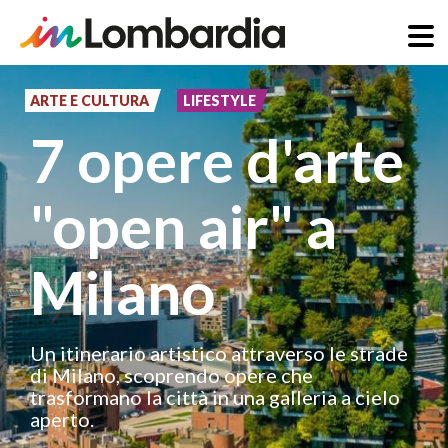
Salta
al
ARTE E CULTURA
LIFESTYLE
contenuto
7 opere d'arte
principale
"open air" a
Milano
Un itinerario artistico attraverso le strade
di Milano, scoprendo opere che
trasformano la città in una galleria a cielo
aperto.