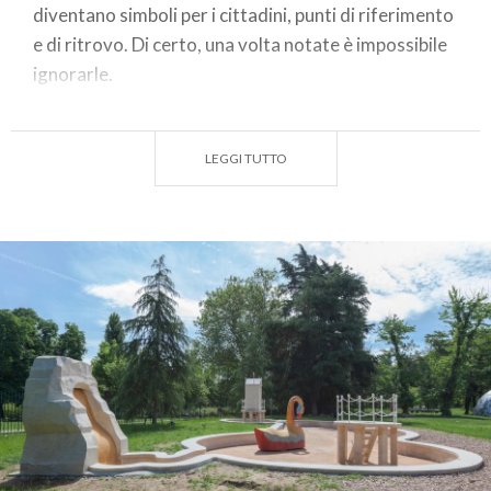
diventano simboli per i cittadini, punti di riferimento
e di ritrovo. Di certo, una volta notate è impossibile
ignorarle.
Dalla
provocatoria L.O.V.E.
in Piazza Affari
all’iconica
Ago, filo e nodo
di Piazza Cadorna,
LEGGI TUTTO
ognuna di queste
7 opere
ha una storia unica da
raccontare e un'impronta artistica distintiva.
Partite con noi in un
viaggio visivo
che vi farà vivere
più da vicino il mondo dell'
arte moderna
e
contemporanea
tra vie moderne e angoli storici,
sotto il cielo della città. Seguiteci in questo percorso
artistico a Milano!