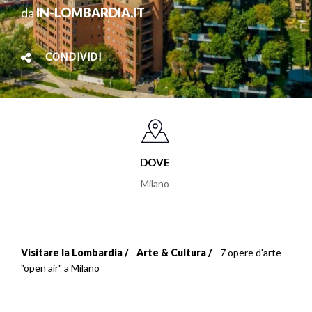
da
IN-LOMBARDIA.IT
CONDIVIDI
DOVE
Milano
Visitare la Lombardia
Arte & Cultura
7 opere d'arte
Briciole
"open air" a Milano
di