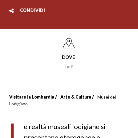
CONDIVIDI
DOVE
Lodi
Visitare la Lombardia
Arte & Cultura
Musei del
Briciole
Lodigiano
di
L
pane
e realtà museali lodigiane si
presentano eterogenee e