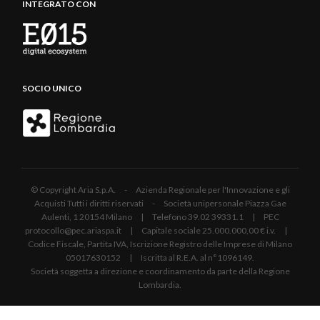
INTEGRATO CON
SOCIO UNICO
© Copyright Aria S.p.A. - Azienda Regionale per l'Innovazione e gli
Acquisti Tutti i diritti riservati - Società unipersonale Piazza Gae
Aulenti, 1 20154 Milano | Telefono 39.02 39331.1 | PEC
protocollo@pec.ariaspa.it | Capitale sociale 25.000.000,00 € i.v. |
Codice Fiscale, Partita IVA, Iscrizione Registro delle Imprese di Milano
05017630152 | Iscritta al R.E.A. al n°1096149.
Società soggetta a direzione e coordinamento da parte della Regione
Lombardia.