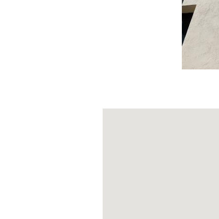
Testo a cu
abilitata
C