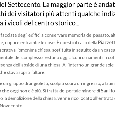
el Settecento. La maggior parte è andat
hi dei visitatori più attenti qualche indi
a i vicoli del centro storico...
 facciate degli edifici a conservare memoria del passato, al
de, oppure entrambe le cose. È questo il caso della
Piazzet
orgeva l’omonima chiesa, sostituita in seguito da un caseg
rientale del complesso restano oggi alcuni ornamenti in cot
senza dell’abside di una chiesa. All’interno un grande sole
che stava sopra l’altare.
è un gruppo di angioletti, scolpiti sopra un ingresso, a tram
o che oggi non c’è più. Si tratta del portale minore di
San R
 la demolizione della chiesa, venne ricollocato all’entrata
o Novecento.