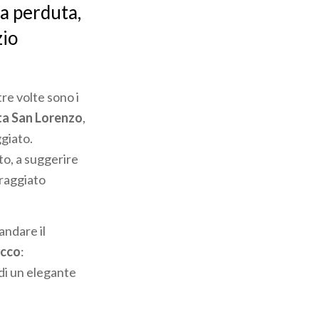
a perduta,
zio
tre volte sono i
ta San Lorenzo
,
giato.
to, a suggerire
 raggiato
andare il
occo
:
 di un elegante