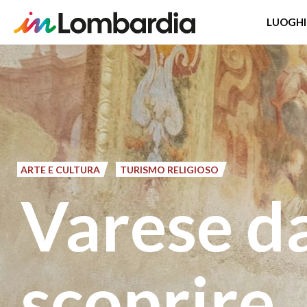
LUOGHI
Salta
al
contenuto
principale
ARTE E CULTURA
TURISMO RELIGIOSO
Varese d
scoprire