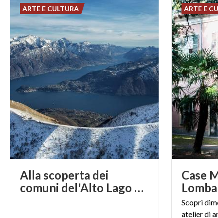
ARTE E CULTURA
ARTE E C
Alla scoperta dei
Case M
comuni del'Alto Lago di Como
Lomba
Scopri dimo
atelier di a