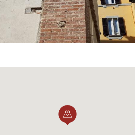
ra di
ERIKA MONTEDORO
, guida
onfGuide-GITEC