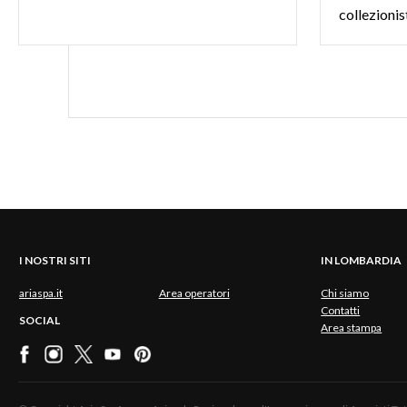
collezionist
I NOSTRI SITI
IN LOMBARDIA
ariaspa.it
Area operatori
Chi siamo
Contatti
SOCIAL
Area stampa