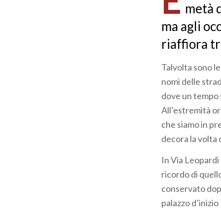
E
metà d
ma agli occ
riaffiora tr
Talvolta sono le
nomi delle stra
dove un tempo s
All’estremità o
che siamo in pre
decora la volta 
In Via Leopardi 
ricordo di quell
conservato dopo
palazzo d’inizi