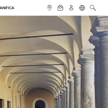
IANIFICA
INFOPOINT
NEWSLETTER
ISCRIVITI
LINGUA
CERCA