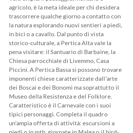
fanno da protagoniste. Per chi ama i percorsi storici
agricolo, è la meta ideale per chi desidera
è imperdibile un itinerario alla riscoperta delle
trascorrere qualche giorno a contatto con
testimonianze della prima guerra mondiale nella
la natura esplorando nuovi sentieri a piedi,
fortificazione del
Carzen
(trincee del Manos) e negli
appostamenti del monte
Stino
: dove sorge anche un
in bici o a cavallo. Dal punto di vista
museo con reperti relativi al tragico conflitto.
storico-culturale, a Pertica Alta vale la
Treviso Bresciano
è una località, orientata al sole e
pena visitare: il Santuario di Barbaine, la
protetta dai venti, che gode di un clima piuttosto
Chiesa parrocchiale di Livemmo, Casa
mite ed è considerata quindi centro climatico
Piccini. A Pertica Bassa si possono trovare
interessante. Il
Forte di
Valledrane
costituisce nel
imponenti chiese caratterizzate dall’arte
suo genere una delle costruzioni più grandi tra
dei Boscaì e dei Bonomi ma soprattutto il
quelle italiane.
Museo della Resistenza e del Folklore.
Caratteristico è il Carnevale con i suoi
Se passate attraverso queste terre meravigliose
tipici personaggi. Completa il quadro
una visita alla
Rocca d'Anfo
è altamente
un’ampia offerta di attività: escursioni a
consigliata sia per le sue radici storiche sia per il
piedi o in mtb, giornate in Malga o il bird-