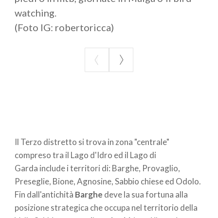
contesto naturale nel quale è immersa
watching.
(Foto IG: robertoricca)
Il Terzo distretto si trova in zona "centrale"
compreso tra il Lago d'Idro ed il Lago di
Garda include i territori di: Barghe, Provaglio,
Preseglie, Bione, Agnosine, Sabbio chiese ed Odolo.
Fin dall'antichità
Barghe
deve la sua fortuna alla
posizione strategica che occupa nel territorio della