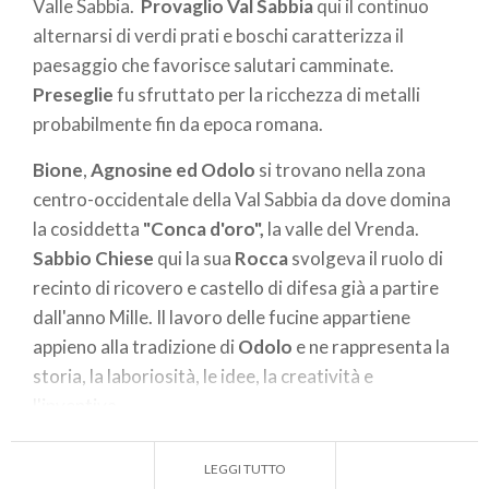
Valle Sabbia.
Provaglio Val Sabbia
qui il continuo
alternarsi di verdi prati e boschi caratterizza il
paesaggio che favorisce salutari camminate.
Preseglie
fu
sfruttato per la ricchezza di metalli
probabilmente fin da epoca romana.
Bione
,
Agnosine ed Odolo
si trovano nella zona
centro-occidentale della Val Sabbia da dove domina
la cosiddetta
"Conca d'oro",
la valle del Vrenda.
Sabbio Chiese
qui
la sua
Rocca
svolgeva il ruolo di
recinto di ricovero e castello di difesa già a partire
dall'anno Mille. Il lavoro delle fucine appartiene
appieno alla tradizione di
Odolo
e ne rappresenta la
storia, la laboriosità, le idee, la creatività e
l'inventiva.
Per terminare con i Comuni più a sud della Valle
LEGGI TUTTO
Sabbia:
Vobarno
,
Roè Volciano
,
Villanuova sul clisi