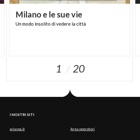
Milano
e
le
sue
vie
Un
modo
insolito
di
vedere
la
città
1
20
I NOSTRI SITI
ariaspa.it
Area operatori