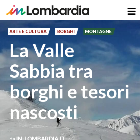
Salta
al
ARTE E CULTURA
BORGHI
MONTAGNE
contenuto
La Valle
principale
Sabbia tra
borghi e tesori
nascosti
da
IN-LOMBARDIA.IT