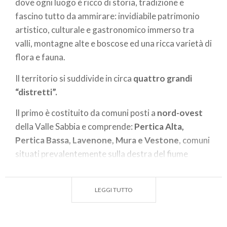
dove ogni luogo è ricco di storia, tradizione e
fascino tutto da ammirare: invidiabile patrimonio
artistico, culturale e gastronomico immerso tra
valli, montagne alte e boscose ed una ricca varietà di
flora e fauna.
Il territorio si suddivide in circa
quattro grandi
“distretti”.
Il primo è costituito da comuni posti a
nord-ovest
della Valle Sabbia e comprende:
Pertica Alta,
Pertica Bassa, Lavenone, Mura e Vestone
, comuni
situati prevalentemente sulla destra del fiume
Chiese (emissario del Lago d’Idro), che presentano
caratteristiche tipiche delle zone urbane prealpine
LEGGI TUTTO
ma con aspetti piuttosto eterogenei fra loro.
ll territorio delle
Pertiche
offre tipici paesini