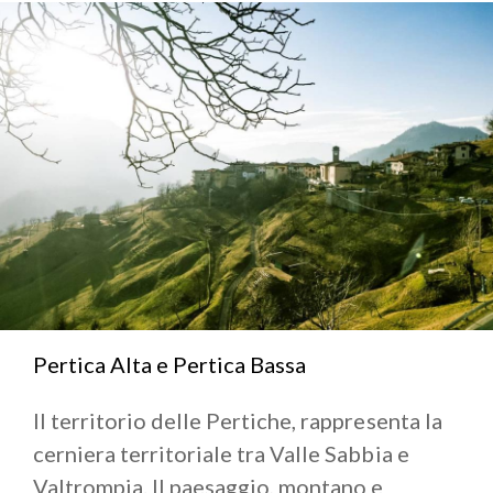
caratterizzati da eleganti affreschi, portali in pietra
nera, edifici religiosi e maestose chiese. Questi sono
luoghi impregnati di storia della resistenza
partigiana. A
Lavenone
l’arte della lavorazione del
ferro risale a tempi antichissimi. Da qui il “
Maglio di
Lavenone
” ove venivano prodotti paioli in rame.
Caratteristico è lo scenario delle
Corna di Mura
con
l'omonimo paese adagiato sulle sue pendici che
accoglie lo sguardo del visitatore. Terminiamo con
Vestone
, il suo caratteristico centro storico sorge
a corona della chiesa parrocchiale e della Rocca, ed il
nuovo, sul compatto terrazzo di Mocenigo.
Pertica Alta e Pertica Bassa
Il secondo è costituito da due comuni che si trovano
nella parte nord-est della Valle:
Capovalle e Treviso
Il territorio delle Pertiche, rappresenta la
Bresciano
.
cerniera territoriale tra Valle Sabbia e
A
Capovalle
tradizioni montane, folklore e cultura
Valtrompia. Il paesaggio, montano e