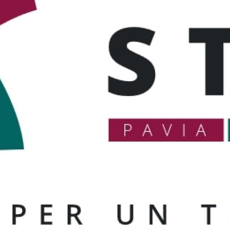
trasformerà in uno spazio pienamente inclusivo, con
posti riservati, tecnologia per la lingua dei segni
(LIS) e sottotitolazione in tempo reale.
Un'app e un portale per orientarsi prima e
durante il viaggio
Pianificare una vacanza accessibile richiede
informazioni affidabili e aggiornate. STAI 2 lavora
su due fronti digitali:
Il
portale Lombardia Facile
verrà potenziato con una
mappatura sistematica delle strutture e dei servizi
turistici accessibili di Pavia e Sondrio, con contenuti
multilingue in formato testo, audio e video,
verificati e certificati.
Verrà inoltre sviluppata una app dedicata al turismo