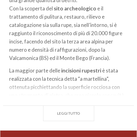
una grande quantità di detriti.
impossibilitate a forzare il blocco di Serravalle,
Con la scoperta del
sito archeologico
e il
accerchiarono l’ostacolo e percorrendo la val
trattamento di pulitura, restauro, rilievo e
Grosina, calarono su Bormio, conquistando la
catalogazione sia sulla rupe, sia nell’intorno, si è
Magnifica Terra. La costruzione è straordinaria,
raggiunto il riconoscimento di più di 20.000 figure
ricca di torrioni e spazi di manovra, sicuramente è la
incise, facendo del sito la terza area alpina per
struttura castrense più articolata della Valle.
numero e densità di raffigurazioni, dopo la
Nonostante il castello sia stato smantellato nel
Valcamonica (BS) ed il Monte Bego (Francia).
1526, quando il governo delle Tre Leghe, nuovo
La maggior parte delle
incisioni rupestri
è stata
dominatore della
Valtellina
, ordinò che tutte le
realizzata con la tecnica detta “a martellina”,
strutture militari venissero smantellate, i resti sono
ottenuta picchiettando la superficie rocciosa con
assolutamente imponenti e ancora ci si può
uno strumento di pietra, che crea piccole concavità
immaginare come fosse la vita militare nel
di forma circolare. Un’altra tecnica adottata è quella
medioevo lassù.
“filiforme” o “a graffito”: in questo caso le
LEGGI TUTTO
All’interno dello spiazzo principale del castello
raffigurazioni sono ottenute incidendo la superficie
nuovo sono stati effettuati degli scavi archeologici
rocciosa con uno strumento a punta.
per capire qualcosa di più delle genti preistoriche