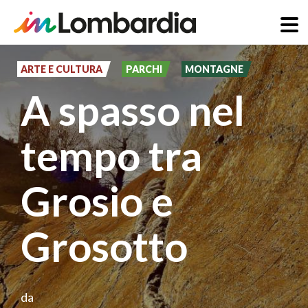
Salta
al
ARTE E CULTURA
PARCHI
MONTAGNE
contenuto
A spasso nel
principale
tempo tra
Grosio e
Grosotto
da