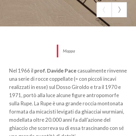
cosiddetto “castello gemino” e poi entrando nel
vero e proprio parco archeologico.
Più nello specifico potremmo ricordare anche i nomi
con i quali questo sito è identificato, in comune di
Grosotto
si trova il
Castello di S. Faustino
o
castello vecchio (si tratta perlopiù di ruderi di un
Mappa
antico fortilizio di X-XI secolo, tra i quali spicca la
torre campanaria della cappella castellana dedicata
Nel 1966 il
prof. Davide Pace
casualmente rinvenne
appunto a S. Faustino e Giovita – sì, c’è anche lui! Ne
una serie di rocce coppellate (= con piccoli incavi
sanno qualcosa i nostri amici bresciani), mentre in
realizzati in esse) sul Dosso Giroldo e tra il 1970 e
comune di
Grosio
si trova il
“castrum novum”,
1971, portò alla luce alcune figure antropomorfe
costruito tra il 1350 e il 1375 per volere dei Visconti
sulla Rupe. La Rupe è una grande roccia montonata
(i signori di Milano).
formata da micacisti levigati da ghiacciai wurmiani,
La nuova struttura si adeguava alle mutate
modellata oltre 20.000 anni fa dall’azione del
esigenze strategiche
, visto che già nel 1376 venne
ghiaccio che scorreva su di essa trascinando con sé
usato come base dalle truppe viscontee che,