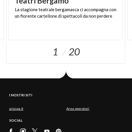
Teatri
Bergamo
La
stagione
teatrale
bergamasca
ci
accompagna
con
un
fiorente
cartellone
di
spettacoli
da
non
perdere
1
20
I NOSTRI SITI
ariaspa.it
Area operatori
SOCIAL