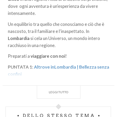
dove ogni avventura è un'esperienza da vivere
intensamente.
Un equilibrio tra quello che conosciamo e ciò che è
nascosto, tra il familiare e l'inaspettato. In
Lombardia
si cela un Universo, un mondo intero
racchiuso in una regione.
Preparati a
viaggiare con noi
!
PUNTATA 1:
Altrove inLombardia | Bellezza senza
confini
PUNTATA 2:
Altrove inLombardia | Le meraviglie
inaspettate
LEGGI TUTTO
PUNTATA 3:
Altrove inLombardia | Destinazione
golf
DELLO STESSO TEMA