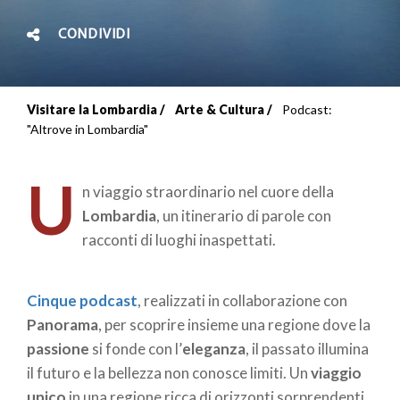
CONDIVIDI
Visitare la Lombardia
Arte & Cultura
Podcast:
Briciole
"Altrove in Lombardia"
di
U
n viaggio straordinario nel cuore della
pane
Lombardia
, un itinerario di parole con
racconti di luoghi inaspettati.
Cinque podcast
, realizzati in collaborazione con
Panorama
, per scoprire insieme una regione dove la
passione
si fonde con l’
eleganza
, il passato illumina
il futuro e la bellezza non conosce limiti. Un
viaggio
unico
in una regione ricca di orizzonti sorprendenti,