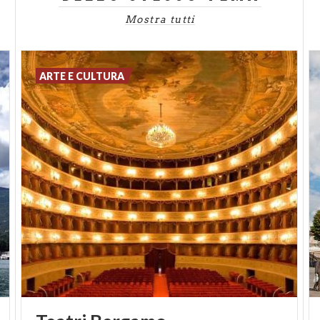
PUNTATA 4:
Altrove inLombardia | Tra lentezza e
Mostra tutti
adrenalina
PUNTATA 5:
Altrove inLombardia | Piaceri liquidi
ARTE E CULTURA