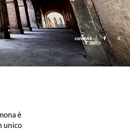
condividi
emona è
n unico