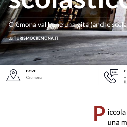
Cremona val bene una gita (anche scola
da
TURISMOCREMONA.IT
DOVE
C
Cremona
+
I
P
iccola
una me