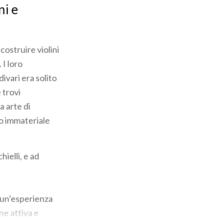
ni e
ostruire violini
 I loro
ivari era solito
 trovi
a arte di
io immateriale
ielli, e ad
e un’esperienza
ne attiva e