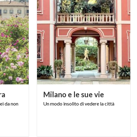
ra
Milano
e
le
sue
vie
ei
da
non
Un
modo
insolito
di
vedere
la
città