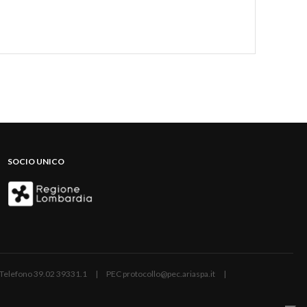
SOCIO UNICO
ano | Telefono 39.02 39331.1 | PEC protocollo@pec.ariaspa.it |