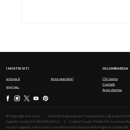
I NOSTRI SITI
IN LOMBARDIA
ariaspa.it
Area operatori
Chi siamo
Contatti
SOCIAL
Area stampa
© Copyright Aria S.p.A. - Azienda Regionale per l'Innovazione e gli Acquisti
Capitale sociale 25.000.000,00 € i.v. | Codice Fiscale, Partita IVA, Iscrizione
Società soggetta a direzione e coordinamento da parte della Regione Lombardia.