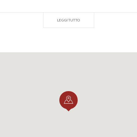
timento: una vera opportunità didattica per le scuole di og
LEGGI TUTTO
agiovani.comune.cremona.it/content/turismo-scolastico