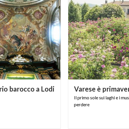
rio
barocco
a
Lodi
Varese
è
primave
Il
primo
sole
sui
laghi
e
i
mus
perdere