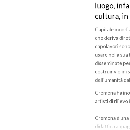
luogo, infa
cultura, in
Capitale mondia
che deriva diret
capolavori sono 
usare nella sua
disseminate per v
costruir violin
dell’umanità d
Cremona ha inolt
artisti di rilie
Cremona è una ci
didattica appaga