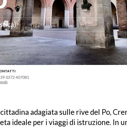
stica)
ONTATTI
 39 0372 407081
l web
 cittadina adagiata sulle rive del Po, Cr
ta ideale per i viaggi di istruzione. In u