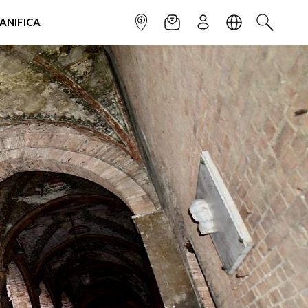
IANIFICA
INFOPOINT
NEWSLETTER
ISCRIVITI
LINGUA
CERCA