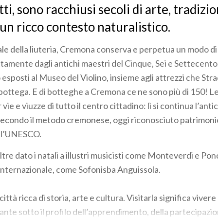
tti, sono racchiusi secoli di arte, tradizio
 un ricco contesto naturalistico.
le della liuteria, Cremona conserva e perpetua un modo di c
tamente dagli antichi maestri del Cinque, Sei e Settecento.
esposti al Museo del Violino, insieme agli attrezzi che Strad
 bottega. E di botteghe a Cremona ce ne sono più di 150! Le
ie e viuzze di tutto il centro cittadino: lì si continua l’antic
i secondo il metodo cremonese, oggi riconosciuto patrimon
all’UNESCO.
re dato i natali a illustri musicisti come Monteverdi e Ponch
vo internazionale, come Sofonisba Anguissola.
ttà ricca di storia, arte e cultura. Visitarla significa viver
nte sotto il profilo dell’apprendimento, della partecipazio