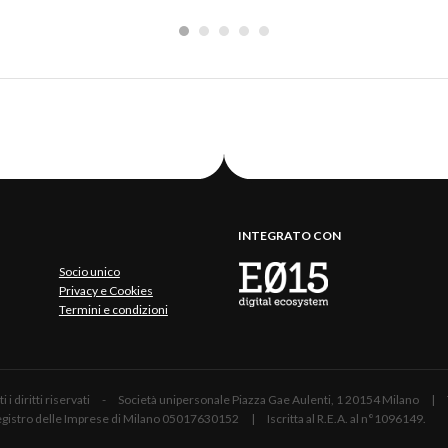
INTEGRATO CON
Socio unico
Privacy e Cookies
Termini e condizioni
 Tutti i diritti riservati - Società unipersonale Piazza Gae Aulenti, 1 20154 Mil
 Registro delle Imprese di Milano 05017630152 | Iscritta al R.E.A. al n°1096149.