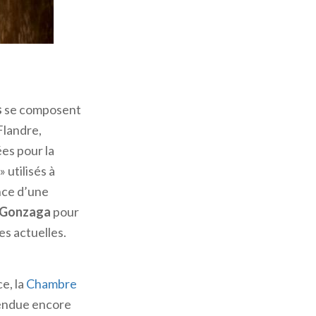
celle de la
nzague
se
odification de
s
se composent
Flandre,
ci ce que nous
ées pour la
toue
.
 utilisés à
nce d’une
é naissance à la
 Gonzaga
pour
emble du
es actuelles.
ement construit
mus à travers la
e, la
Chambre
’hui. Le
endue encore
lon de