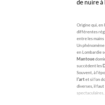
de nuire à
Origine qui, en 
différentes rég
entre les mains 
Un phénomène hi
en Lombardie se
Mantoue
domin
succèdent les
D
Souvent, à l’ép
l’art
et si l’on 
diverses, il fau
spectaculaires,
cette époque.