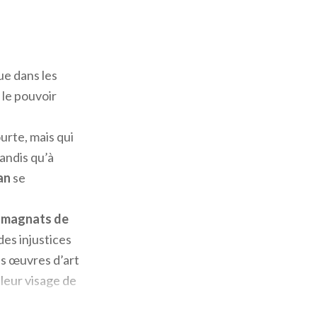
que dans les
 le pouvoir
urte, mais qui
andis qu’à
an
se
s
magnats de
des injustices
des œuvres d’art
leur visage de