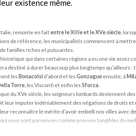
 leur existence même.
Italie, remonte en fait
entre le XIIIe et le XVe siècle
, lors
ions de référence, les municipalités commencent à mettre
de familles riches et puissantes.
storique qui dans certaines régions a eu une vie assez co
ra destiné à durer beaucoup plus longtemps qu’ailleurs : t
ent les
Bonacolsi
d’abord et les
Gonzague
ensuite, à
Mil
ella Torre
, les Visconti et enfin les
Sforza
.
oque du XVe siècle, les seigneurs lombards deviennent de
doit leur imputer indéniablement des négations de droits et 
t leur reconnaître le mérite d’avoir embelli nos villes avec 
 qui nous sont parvenues comme preuves tangibles du meil