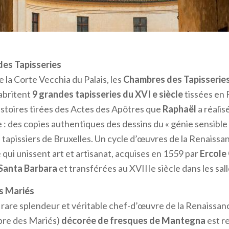
 cours, qui ont définitivement transformé son apparence en 
le.
palais au cours des
quatre siècles de domination des Go
relâche, à la fois via de nouvelles constructions et via la m
aient déjà.
es Tapisseries
la Corte Vecchia du Palais, les
Chambres des Tapisserie
 PALAIS DUCAL DE MANTOUE
 abritent
9 grandes tapisseries du XVI e siècle
tissées en 
étention de l’explorer entièrement en une seule visite, voi
istoires tirées des Actes des Apôtres que
Raphaël
a réalis
ns absolument de ne pas manquer au
Palais Ducal de Man
 : des copies authentiques des dessins du « génie sensible »
pitaine
s tapissiers de Bruxelles. Un cycle d’œuvres de la Renaissa
Piazza Sordello et une partie du
noyau d’origine
qui a donn
 qui unissent art et artisanat, acquises en 1559 par
Ercole
le
Palais du Capitaine
est le plus ancien bâtiment de l’ens
 Santa Barbara
et transférées au XVIIIe siècle dans les sall
u par
Guido Bonacolsi
à la fin du XIIIe siècle, il fut initial
s Mariés
, pour ensuite être relevé d’un étage et uni à la Magna Do
are splendeur et véritable chef-d’œuvre de la Renaissanc
tale avec un porche que l’on peut encore admirer aujourd
re des Mariés)
décorée de fresques de Mantegna
est r
ajouté est formé par un très grand local unique appelé
Sa