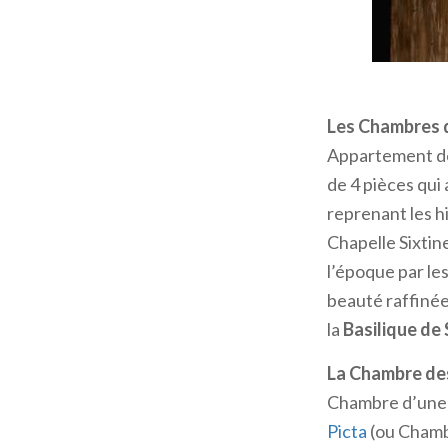
galeries et des
résidence duca
L’expansion du 
poursuivit sans 
celles qui exist
Les Chambres d
Appartement de 
QUE VOIR AU
de 4 pièces qui
Sans avoir la pr
reprenant les h
vous conseillo
Chapelle Sixtine
Le Palais du Ca
l’époque par le
Donnant sur la 
beauté raffinée
Corte Vecchia, 
la
Basilique de
complexe. Voul
La Chambre de
sur deux étages
Chambre d’une r
façade monumen
Picta
(ou Chamb
deuxième étage 