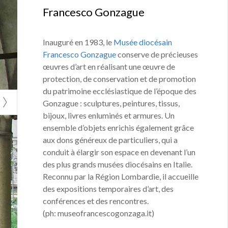
e racontées dans
ée des sciences
Francesco Gonzague
 œuvre n’a été
s diplomatiques
 de valorisation
Inauguré en 1983, le
Musée diocésain
re 2022 au 8
Francesco Gonzague
conserve de précieuses
e, en repensant
œuvres d’art en réalisant une œuvre de
protection, de conservation et de promotion
du patrimoine ecclésiastique de l’époque des
Gonzague : sculptures, peintures, tissus,
bijoux, livres enluminés et armures. Un
ensemble d’objets enrichis également grâce
aux dons généreux de particuliers, qui a
conduit à élargir son espace en devenant l’un
des plus grands musées diocésains en Italie.
Reconnu par la Région Lombardie, il accueille
des expositions temporaires d’art, des
conférences et des rencontres.
(ph: museofrancescogonzaga.it)