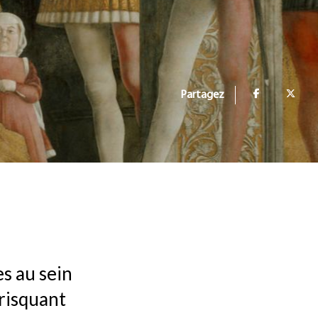
Partagez
s au sein
 risquant