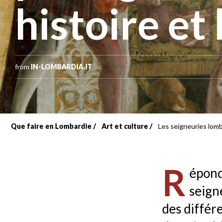
histoire et 
from
IN-LOMBARDIA.IT
Que faire en Lombardie
Art et culture
Les seigneuries lomba
Fil
d'Ariane
R
épond
seign
des différ