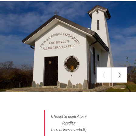
Étape 1 - De Scanzorosciate à Albano S.
Alessandro
Au départ de Piazza Caslini à
Scanzorosciate
, vous
rencontrerez tout d'abord le Salotto del Moscato di
Scanzo, siège de son consortium de protection.
Après avoir parcouru le
sentier des Orchidées
, la
Chiesetta degli Alpini sur le Monte Bastia est un lieu
panoramique qui offre une aire équipée pour le
pique-nique et de l'eau potable. L'église est entourée
de trois grandes croix tournées vers Scanzo,
Rosciate et Torre de’ Roveri et permet d'admirer
toute la plaine qui s'étend entre Bergame et les
Chiesetta degli Alpini
Apennins. L'étape suivante est Tribulina, dont
(credits:
l'
ancienne église San Giovanni dei Boschi
a été
terredelvescovado.it)
remplacée par la construction actuelle à la fin du