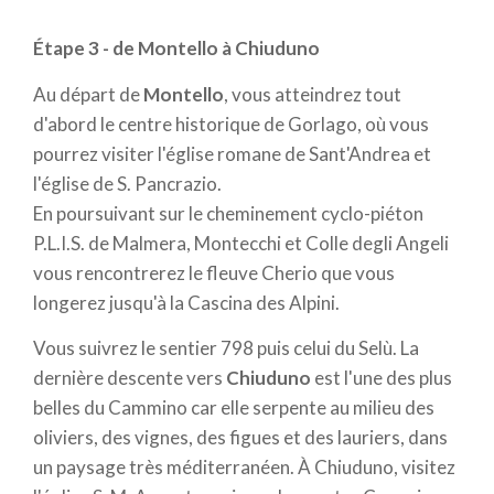
XIXe siècle. Le Cammino traverse ensuite un
Étape 3 - de Montello à Chiuduno
paysage ordonné et harmonieux où se succèdent
vignobles et oliviers.
Au départ de
Montello
, vous atteindrez tout
d'abord le centre historique de Gorlago, où vous
Après l'église de S. Cristoforo de Torre de' Roveri, le
pourrez visiter l'église romane de Sant'Andrea et
Cammino
continue en alternant montées et
l'église de S. Pancrazio.
descentes vers Albano S. Alessandro etl'ermitage
En poursuivant sur le cheminement cyclo-piéton
de S. Maria in Argon, aisément accessible en faisant
P.L.I.S. de Malmera, Montecchi et Colle degli Angeli
une petite déviation. De là, on aperçoit par beau
vous rencontrerez le fleuve Cherio que vous
temps Bergamo Alta, les sommets des Alpes
longerez jusqu'à la Cascina des Alpini.
bergamasques jusqu'au Monte Rosa et les limites
des Appenins.
Vous suivrez le sentier 798 puis celui du Selù. La
dernière descente vers
Chiuduno
est l'une des plus
La
dernière portion
de route atteint le Monte San
belles du Cammino car elle serpente au milieu des
Giorgio et son église, qui offre l'un des panoramas
oliviers, des vignes, des figues et des lauriers, dans
les plus vastes du parcours. La descente longe les
un paysage très méditerranéen. À Chiuduno, visitez
quartiers résidentiels et atteint le centre d'Albano