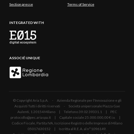
Section presse
Terms of Service
INTEGRATED WITH
ASSOCIÉ UNIQUE
© Copyright Aria S.p.A. - Azienda Regionale per l'Innovazione e gli
Acquisti Tutti i diritti riservati - Società unipersonale Piazza Gae
Aulenti, 1 20154 Milano | Telefono 39.02 39331.1 | PEC
protocollo@pec.ariaspa.it | Capitale sociale 25.000.000,00 € i.v. |
Codice Fiscale, Partita IVA, Iscrizione Registro delle Imprese di Milano
05017630152 | Iscritta al R.E.A. al n°1096149.