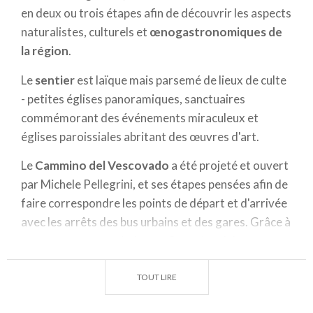
en deux ou trois étapes afin de découvrir les aspects
naturalistes, culturels et
œnogastronomiques de
la région
.
Le
sentier
est laïque mais parsemé de lieux de culte
- petites églises panoramiques, sanctuaires
commémorant des événements miraculeux et
églises paroissiales abritant des œuvres d'art.
Le
Cammino del Vescovado
a été projeté et ouvert
par Michele Pellegrini, et ses étapes pensées afin de
faire correspondre les points de départ et d'arrivée
avec les arrêts des bus urbains et des gares. Grâce à
ses structures touristiques, Cammino del
Vescovado permet de passer de brèves vacances
authentiques.
TOUT LIRE