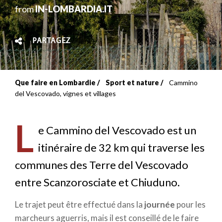
from
IN-LOMBARDIA.IT
PARTAGEZ
Que faire en Lombardie
Sport et nature
Cammino
Fil
del Vescovado, vignes et villages
d'Ariane
L
e Cammino del Vescovado est un
itinéraire de 32 km qui traverse les
communes des Terre del Vescovado
entre Scanzorosciate et Chiuduno.
Le trajet peut être effectué dans la
journée
pour les
marcheurs aguerris, mais il est conseillé de le faire