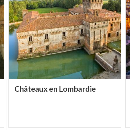
d'Iseo et de la région de Scanzorosciate. Cette huile
légère et parfumée présente un goût fruité
harmonique aux nuances piquantes et amères avec
des accents d'amande et de banane.
Toutes les
informations
nécessaires à parcourir le
Cammino del Vescovado
et les offres du territoire
sont disponibles sur le
site officiel des Terre del
Vescovado
.
-
Châteaux
en
Lombardie
COVER: TERREDELVESCOVADO.IT