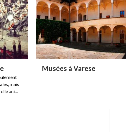
e
Musées
à
Varese
eulement
les, mais
aussi pour son activité culturelle animée dans ses théâtres.