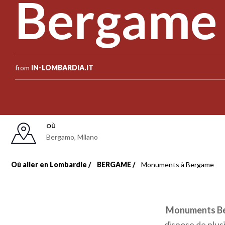
Bergame
from
IN-LOMBARDIA.IT
OÙ
Bergamo
,
Milano
Où aller en Lombardie
BERGAME
Monuments à Bergame
Fil
d'Ariane
Monuments B
dispose de plus