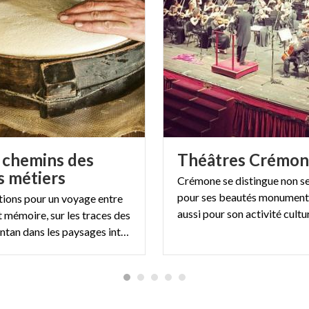
s chemins des
Théâtres
Crémon
s métiers
Crémone se distingue non s
pour ses beautés monumenta
ations pour un voyage entre
t mémoire, sur les traces des
métiers d'antan dans les paysages intemporels de la Lombardie.