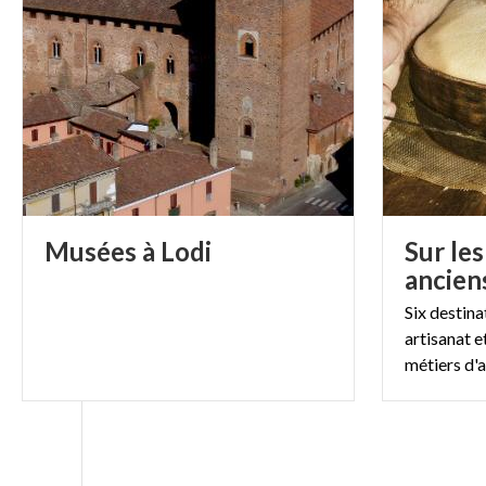
Musées
à
Lodi
Sur le
ancien
Six destin
artisanat e