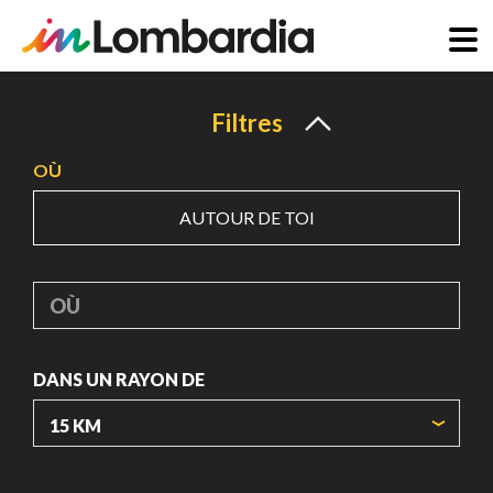
Aller
au
Filtres
contenu
OÙ
principal
AUTOUR DE TOI
OÙ
DANS UN RAYON DE
ORIGIN COORDINATES