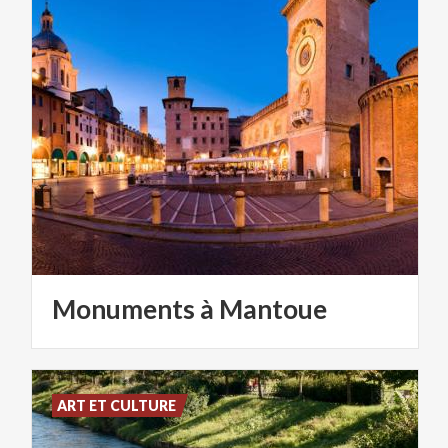
Monuments
à
Mantoue
ART ET CULTURE