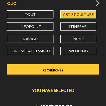
QUOI
TOUT
ART ET CULTURE
LATITUDE
INFOPOINT
ITINERARI
LONGITUDE
NAVIGLI
PARCS
TURISMO ACCESSIBILE
WEDDING
Value in decimal degrees. Use dot (.) as decimal separator.
YOU HAVE SELECTED