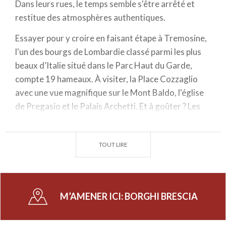
Dans leurs rues, le temps semble s'être arrêté et
restitue des atmosphères authentiques.
Essayer pour y croire en faisant étape à Tremosine,
l'un des bourgs de Lombardie classé parmi les plus
beaux d’Italie situé dans le Parc Haut du Garde,
compte 19 hameaux. À visiter, la Place Cozzaglio
avec une vue magnifique sur le Mont Baldo, l'église
de Pregasio et le Palais Archetti. Et à goûter ? Les
tortelli à la polenta noire, au fromage et au beurre.
Quel goût !
TOUT LIRE
Parmi les bourgs de Brescia à ne pas manquer, nous
rappelons Bienno, destination touristique estivale
grâce à la Mostra Mercato : des artisans montrent
les anciens métiers de le région dont le forgeage du
M’AMENER ICI:
BORGHI BRESCIA
métal ; tandis que les artistes, avec leurs spectacles,
font du bourg un endroit magique.