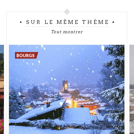
Dégustez un plat typique, comme les casoncellis ou
la spongada, une bonne focaccia. Aventurez-vous
SUR LE MÊME THÈME
ensuite le long du Vaso del Re, un parcours
Tout montrer
pédagogique qui longe le canal autrefois utilisé par
les moulins, les forges et les scieries du bourg.
BOURGS
COVER:@BRESCIATOURISM.IT