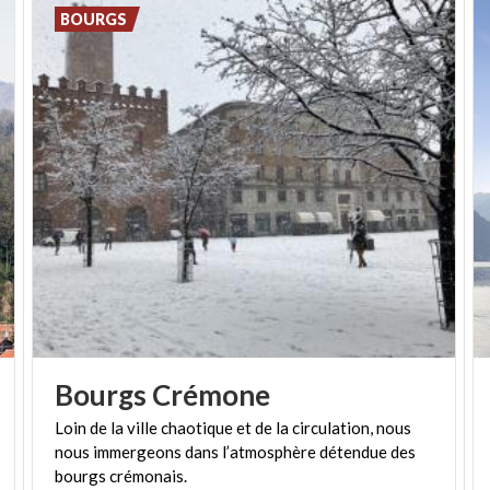
mais tous offrent la possibilité de goûter à des plats
BOURGS
typiques, tels que les agnoli au bouillon ou les tortelli
à la citrouille.
Ralentissez le rythme et arrêtez-vous avec nous
dans les bourgs de la Lombardie, vous serez conquis
!
COVER: @PRIMADITUTTOMANTOVA.IT
Bourgs
Crémone
Loin de la ville chaotique et de la circulation, nous
nous immergeons dans l’atmosphère détendue des
bourgs crémonais.