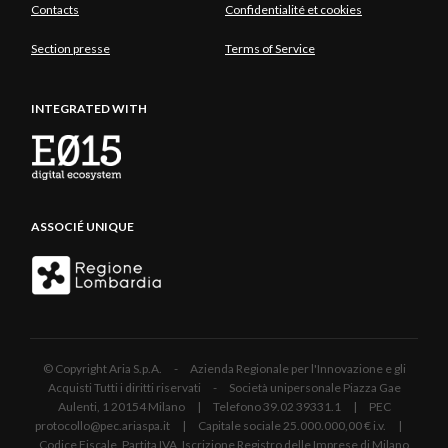
Contacts
Confidentialité et cookies
Section presse
Terms of Service
INTEGRATED WITH
ASSOCIÉ UNIQUE
© Copyright Aria S.p.A. - Azienda Regionale per l'Innovazione e gli
Acquisti Tutti i diritti riservati - Società unipersonale Piazza Gae
Aulenti, 1 20154 Milano | Telefono 39.02 39331.1 | PEC
protocollo@pec.ariaspa.it | Capitale sociale 25.000.000,00 € i.v. |
Codice Fiscale, Partita IVA, Iscrizione Registro delle Imprese di Milano