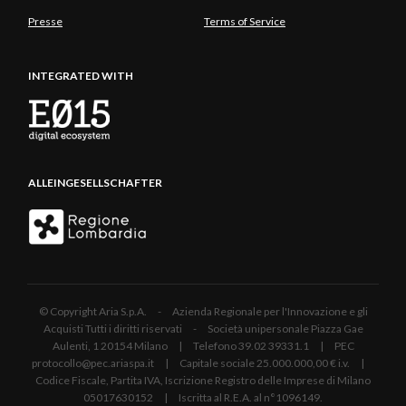
Presse
Terms of Service
INTEGRATED WITH
ALLEINGESELLSCHAFTER
© Copyright Aria S.p.A. - Azienda Regionale per l'Innovazione e gli
Acquisti Tutti i diritti riservati - Società unipersonale Piazza Gae
Aulenti, 1 20154 Milano | Telefono 39.02 39331.1 | PEC
protocollo@pec.ariaspa.it | Capitale sociale 25.000.000,00 € i.v. |
Codice Fiscale, Partita IVA, Iscrizione Registro delle Imprese di Milano
05017630152 | Iscritta al R.E.A. al n°1096149.