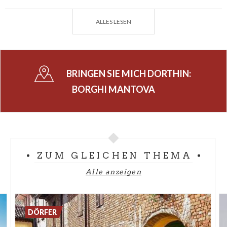
während
Castellaro Lagusello
im einem
ALLES LESEN
Naturschutzgebiet liegt, zu dem auch das Unesco-
Welterbe Prähistorische Pfahlbauten Fondo Tacoli
gehört.
BRINGEN SIE MICH DORTHIN:
Alle Dörfer weisen einmalige Eigenschaften auf, alle
geben Ihnen die Möglichkeit eigene typisce Gerichte
BORGHI MANTOVA
auszuprobieren, wie die Agnoli und die
Kürbistortelli.
Gehen Sie vom Gas runter und gönnen Sie sich eine
Pause: die Dörfer der Lombardei werden Sie
ZUM GLEICHEN THEMA
begeistern.
Alle anzeigen
COVER: @PRIMADITUTTOMANTOVA.IT
DÖRFER