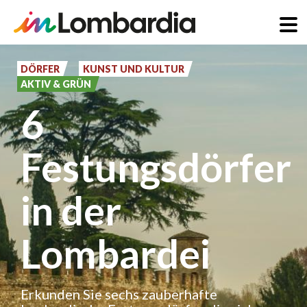
Direkt
zum
DÖRFER
KUNST UND KULTUR
AKTIV & GRÜN
Inhalt
6
Festungsdörfer
in der
Lombardei
Erkunden Sie sechs zauberhafte