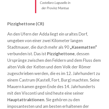
Verliebte ist. So zeichnet sich dieses kleine Juwel
Castellaro Lagusello in
inmitten der Moränen-Hügel von Mantua durch
der Provinz Mantua
seine Burg aus dem 12. Jahrhundert und seinen
eindrucksvollen herzförmigen See im Dorfzentrum
Pizzighettone (CR)
aus. Ein Ausflug hierher ist ein schönes Geschenk für
An den Ufern der Adda liegt ein uraltes Dorf,
sich selbst oder einen lieben Menschen, um in einem
umgeben von einer zwei Kilometer langen
der
„Schönsten Dörfer Italiens“
einen Tag lang ein
Stadtmauer, die durch mehr als 90
„Kasematten“
Märchen zu erleben. Ein Besuch im Frühling
verbunden ist. Das ist
Pizzighettone
, dessen
bedeutet, seine Farbenpracht zu entdecken, die
Ursprünge zwischen den Feldern und dem Fluss dem
bunten Blumen, die auf den Feldern ringsherum
alten Volk der Kelten und dem Volk der Römer
blühen, und die das Dorf bei seinem alljährlichen
zugeschrieben werden, die es im 12. Jahrhundert zu
Blumenfest hochleben lässt.
einem Castrum (Kastell, Fort, Burg) machten. Seine
Castellaro Lagusello
ist einfach mit dem Auto
Mauern kamen gegen Ende des 14. Jahrhunderts
erreichbar und verfügt über einen Parkplatz am
mit den Visconti und sind heute eine seiner
Eingang des Dorfes. Hinein gelangt man durch die
Hauptattraktionen
. Sie gehören zu den
Stadtmauer, über eine Tür mit Zugbrücke. Die
imposantesten und am besten erhaltenen der