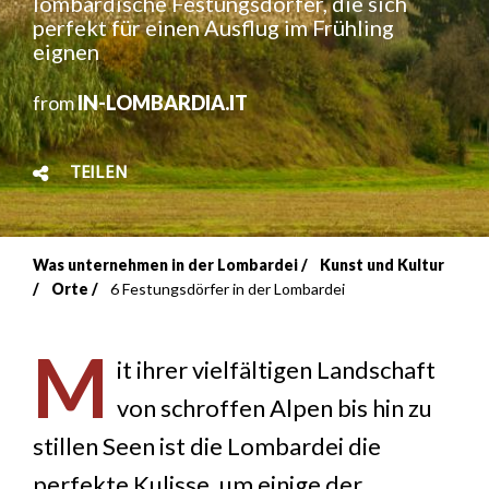
lombardische Festungsdörfer, die sich
perfekt für einen Ausflug im Frühling
eignen
from
IN-LOMBARDIA.IT
TEILEN
Was unternehmen in der Lombardei
Kunst und Kultur
Breadcrumb
Orte
6 Festungsdörfer in der Lombardei
M
it ihrer vielfältigen Landschaft
von schroffen Alpen bis hin zu
stillen Seen ist die Lombardei die
perfekte Kulisse, um einige der