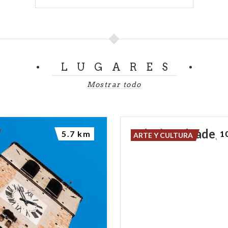
LUGARES
Mostrar todo
Palacio
Salvadeg
5.7 km
1
ARTE Y CULTURA