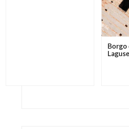
Borgo 
Laguse