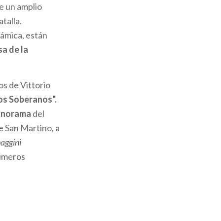
e un amplio
talla.
rámica, están
sa de la
os de Vittorio
los Soberanos".
anorama
del
e San Martino, a
aggini
primeros