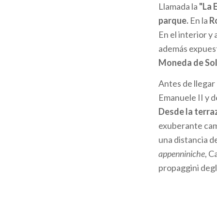
Llamada la
"La 
la
parque.
En la
R
navegación
En el interior y
además expuesto
Moneda de Sol
Antes de llegar 
Emanuele II y d
Desde la terraz
exuberante camp
una distancia d
appenniniche
, C
propaggini degl