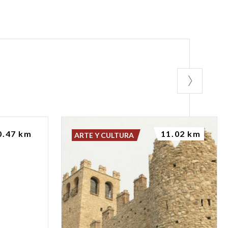
o
0.47 km
11.02 km
ARTE Y CULTURA