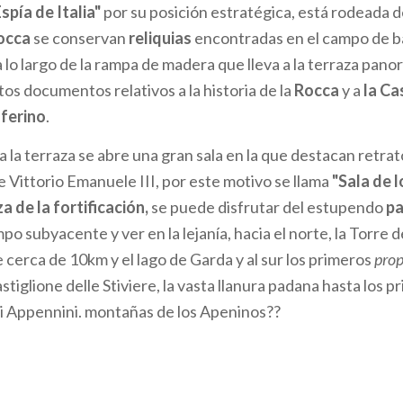
Espía de Italia"
por su posición estratégica, está rodeada d
occa
se conservan
reliquias
encontradas en el campo de ba
 a lo largo de la rampa de madera que lleva a la terraza pano
s documentos relativos a la historia de la
Rocca
y a
la Ca
ferino
.
a la terraza se abre una gran sala en la que destacan retrat
e Vittorio Emanuele III, por este motivo se llama
"Sala de 
a de la fortificación,
se puede disfrutar del estupendo
p
o subyacente y ver en la lejanía, hacia el norte, la Torre d
e cerca de 10km y el lago de Garda y al sur los primeros
prop
astiglione delle Stiviere, la vasta llanura padana hasta los 
i Appennini. montañas de los Apeninos??