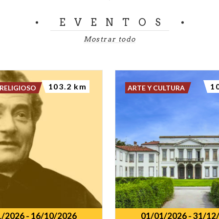
EVENTOS
Mostrar todo
103.2 km
1
RELIGIOSO
ARTE Y CULTURA
1/2026
-
16/10/2026
01/01/2026
-
31/12