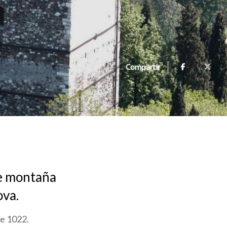
Compartir
de montaña
ova.
de 1022.