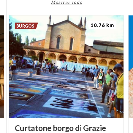
Mostrar todo
10.76 km
BURGOS
Curtatone
borgo
di
Grazie