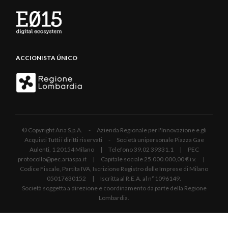
ACCIONISTA ÚNICO
© Copyright Aria S.p.A. - Azienda Regionale per l'Innovazione e gli
Acquisti Tutti i diritti riservati - Società unipersonale Piazza Gae
Aulenti, 1 20154 Milano | Telefono 39.02 39331.1 | PEC
protocollo@pec.ariaspa.it | Capitale sociale 25.000.000,00 € i.v. |
Codice Fiscale, Partita IVA, Iscrizione Registro delle Imprese di Milano
05017630152 | Iscritta al R.E.A. al n°1096149.
Società soggetta a direzione e coordinamento da parte della Regione
Lombardia.