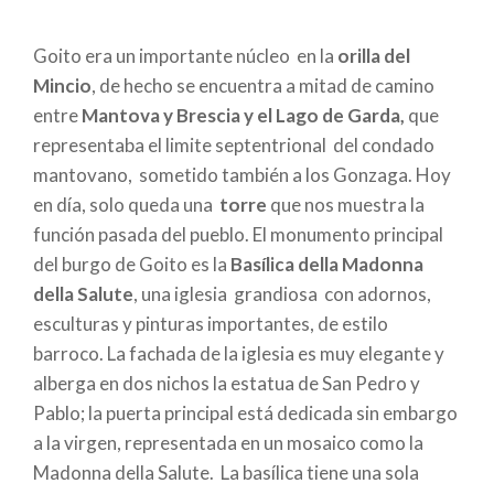
enlaces
Goito era un importante núcleo en la
orilla del
de
Mincio
, de hecho se encuentra a mitad de camino
ayuda
entre
Mantova y Brescia y el Lago de Garda,
que
representaba el limite septentrional del condado
a
mantovano, sometido también a los Gonzaga. Hoy
la
en día, solo queda una
torre
que nos muestra la
función pasada del pueblo. El monumento principal
navegación
del burgo de Goito es la
Basílica della Madonna
della Salute
, una iglesia grandiosa con adornos,
esculturas y pinturas importantes, de estilo
barroco. La fachada de la iglesia es muy elegante y
alberga en dos nichos la estatua de San Pedro y
Pablo; la puerta principal está dedicada sin embargo
a la virgen, representada en un mosaico como la
Madonna della Salute. La basílica tiene una sola