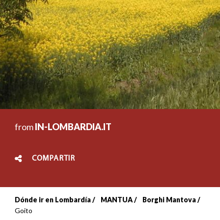
from
IN-LOMBARDIA.IT
COMPARTIR
Dónde ir en Lombardía
MANTUA
Borghi Mantova
Sobrescribir
Goito