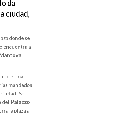
lo da
a ciudad,
plaza donde se
se encuentra a
 Mantova
:
anto, es más
lerías mandados
 ciudad. Se
e del
Palazzo
rra la plaza al