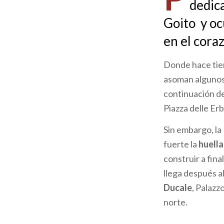
dedic
ayuda
Goito y oc
a
en el cora
la
Donde hace tiem
navegación
asoman algunos 
continuación de 
Piazza delle Erb
Sin embargo, la 
fuerte la
huella
construir a fin
llega después a
Ducale
, Palazz
norte.