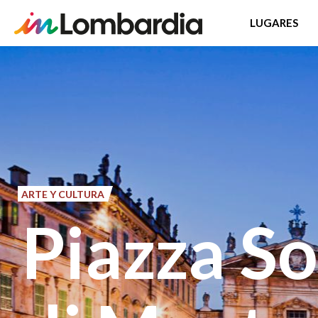
LUGARES
Pasar
al
contenido
principal
ARTE Y CULTURA
Piazza So