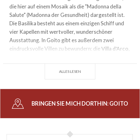
die hier auf einem Mosaik als die "Madonna della
Salute" (Madonna der Gesundheit) dargestellt ist.
Die Basilika besteht aus einem einzigen Schiff und
vier Kapellen mit wertvoller, wunderschöner
Ausstattung. In Goito gibt es außerdem zwei
eindrucksvolle Villen zu bewundern: die
Villa d'Arco
,
die auf das 18. Jh. zurückgeht, und die
Villa della
Giraffa
, die durch den Umbau eines alten Klosters
ALLES LESEN
entstanden ist.
BRINGEN SIE MICH DORTHIN:
GOITO