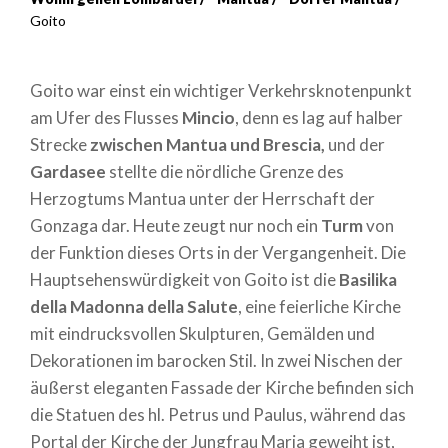
Breadcrumb
Goito
Goito war einst ein wichtiger Verkehrsknotenpunkt
am Ufer des Flusses
Mincio
, denn es lag auf halber
Strecke
zwischen Mantua und Brescia,
und der
Gardasee
stellte die nördliche Grenze des
Herzogtums Mantua unter der Herrschaft der
Gonzaga dar. Heute zeugt nur noch ein
Turm
von
der Funktion dieses Orts in der Vergangenheit. Die
Hauptsehenswürdigkeit von Goito ist die
Basilika
della Madonna della Salute
, eine feierliche Kirche
mit eindrucksvollen Skulpturen, Gemälden und
Dekorationen im barocken Stil. In zwei Nischen der
äußerst eleganten Fassade der Kirche befinden sich
die Statuen des hl. Petrus und Paulus, während das
Portal der Kirche der Jungfrau Maria geweiht ist,