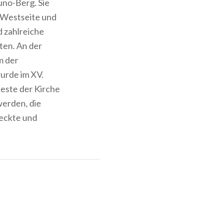
uno-Berg. Sie
d Westseite und
d zahlreiche
ten. An der
m der
urde im XV.
este der Kirche
werden, die
deckte und