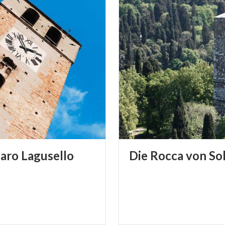
laro
Lagusello
Die
Rocca
von
So