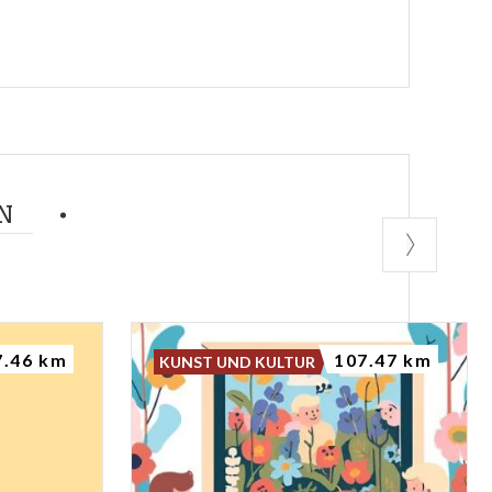
N
7.46 km
107.47 km
KUNST UND KULTUR