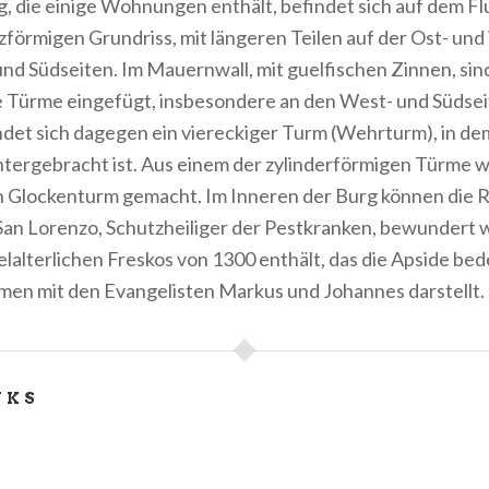
, die einige Wohnungen enthält, befindet sich auf dem Fl
zförmigen Grundriss, mit längeren Teilen auf der Ost- un
nd Südseiten. Im Mauernwall, mit guelfischen Zinnen, sin
e Türme eingefügt, insbesondere an den West- und Südsei
ndet sich dagegen ein viereckiger Turm (Wehrturm), in de
tergebracht ist. Aus einem der zylinderförmigen Türme w
n Glockenturm gemacht. Im Inneren der Burg können die R
San Lorenzo, Schutzheiliger der Pestkranken, bewundert 
telalterlichen Freskos von 1300 enthält, das die Apside be
men mit den Evangelisten Markus und Johannes darstellt.
NKS