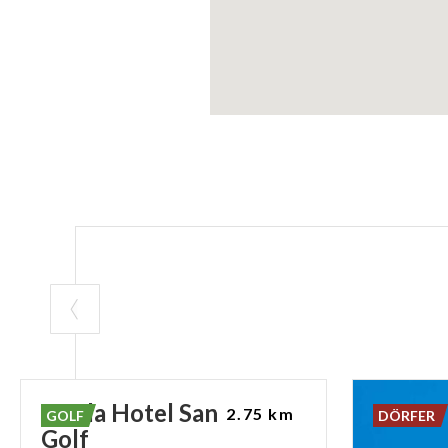
Garda Hotel San Vigilio
2.75 km
GOLF
DÖRFER
Golf