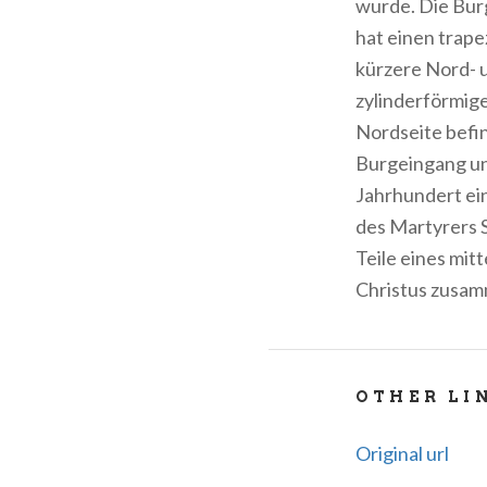
wurde. Die Burg
hat einen trape
kürzere Nord- u
zylinderförmig
Nordseite befi
Burgeingang un
Jahrhundert ei
des Martyrers 
Teile eines mit
Christus zusam
OTHER LI
Original url