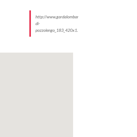
http://www.gardalombardia.it/ImmaginiProdottiP/castello-
di-
pozzolengo_183_420x1…