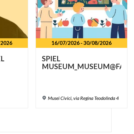
/2026
16/07/2026
-
30/08/2026
EL
SPIEL
MUSEUM_MUSEUM@FAMIL
Musei
Civici,
via
Regina
Teodolinda
4