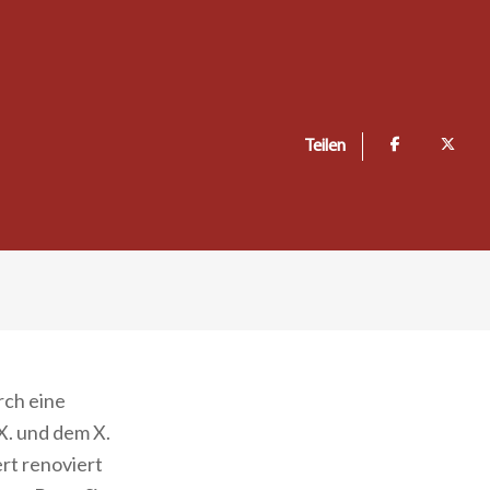
Teilen
rch eine
X. und dem X.
rt renoviert