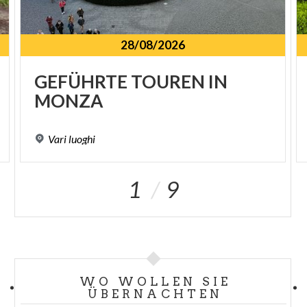
28/08/2026
SPUNKT
GEFÜHRTE
TOUREN
IN
MONZA
Vari
luoghi
1
9
WO WOLLEN SIE
ÜBERNACHTEN