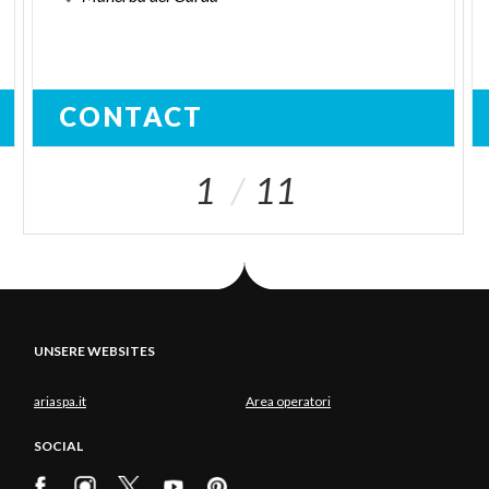
CONTACT
1
11
UNSERE WEBSITES
ariaspa.it
Area operatori
SOCIAL