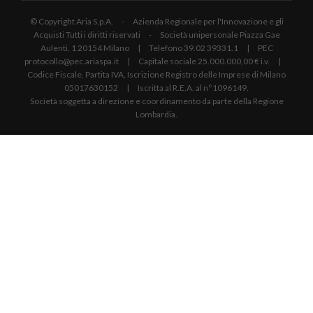
© Copyright Aria S.p.A. - Azienda Regionale per l'Innovazione e gli
Acquisti Tutti i diritti riservati - Società unipersonale Piazza Gae
Aulenti, 1 20154 Milano | Telefono 39.02 39331.1 | PEC
protocollo@pec.ariaspa.it | Capitale sociale 25.000.000,00 € i.v. |
Codice Fiscale, Partita IVA, Iscrizione Registro delle Imprese di Milano
05017630152 | Iscritta al R.E.A. al n°1096149.
Società soggetta a direzione e coordinamento da parte della Regione
Lombardia.