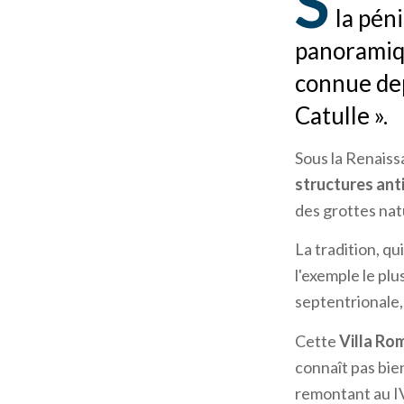
S
la pén
panoramiqu
connue dep
Catulle ».
Sous la Renaissa
structures anti
des grottes nat
La tradition, qu
l'exemple le plu
septentrionale
Cette
Villa Ro
connaît pas bien 
remontant au IVè