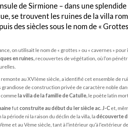
insule de Sirmione – dans une splendide
e, se trouvent les ruines de la villa rom
uis des siècles sous le nom de « Grotte
nce, on utilisait le nom de « grottes » ou « cavernes » pour
ques en ruines,
recouvertes de végétation, où l'on pénét
urelles.
i remonte au XVIème siècle, a identifié cet ensemble de rui
s grandiose de construction privée de caractère noble dans 
, comme
la villa de la famille de Catulle,
le poète latin mort
maine
fut
construite au début du Ier siècle ac. J-C
et, même
la période ni la raison du déclin de la villa, la
découverte d
me et au Vème siècle, tant à l'intérieur qu'à l'extérieur de 