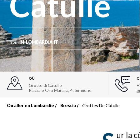
Catulle
from
IN-LOMBARDIA.IT
OÙ
C
Grotte di Catullo
+
Piazzale Orti Manara, 4
,
Sirmione
Si
Où aller en Lombardie
Brescia
Grottes De Catulle
Fil
d'Ariane
ur la 