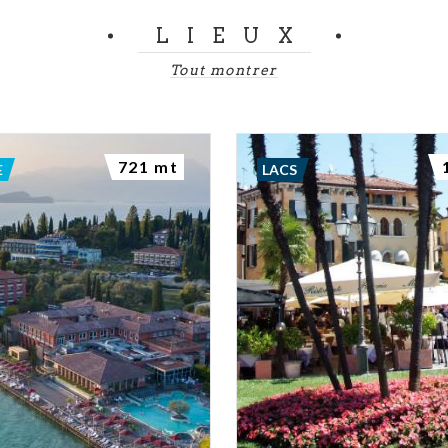
LIEUX
Tout montrer
721 mt
E
LACS