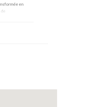
ransformée en
 de
nt-corps sur
.
Les ruines
xemple, seules
qu'il n'est rien
rt, il y avait
 plus
s est et ouest
merveilleux