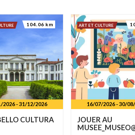
104.06 km
1
ULTURE
ART ET CULTURE
1/2026
-
31/12/2026
16/07/2026
-
30/08
BELLO
CULTURA
JOUER
AU
MUSEE_MUSEO@