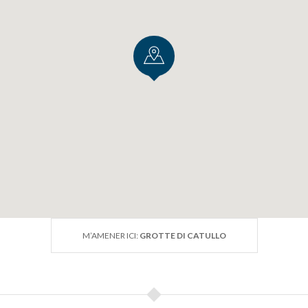
situé à l'intérieur de l'ensemble du parc archéologique des
mione
, présente une collection d'
objets
découverts dans la
maine, particulièrement significatifs pour nous faire compr
ui habitèrent dans cette villa. Les
pièces archéologique
anière à illustrer comment le passage des siècles, de l'anti
oyen-Âge, a modifié l'usage et l'utilisation des matériaux.
M’AMENER ICI:
GROTTE DI CATULLO