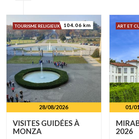
104.06 km
TOURISME RELIGIEUX
ART ET C
28/08/2026
01/0
VISITES
GUIDÉES
À
MIRA
MONZA
2026