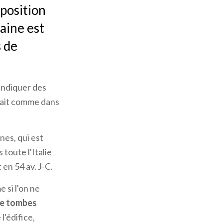
 position
aine est
s de
 indiquer des
rait comme dans
nes, qui est
toute l'Italie
 en 54 av. J-C.
 si l'on ne
e tombes
l'édifice,