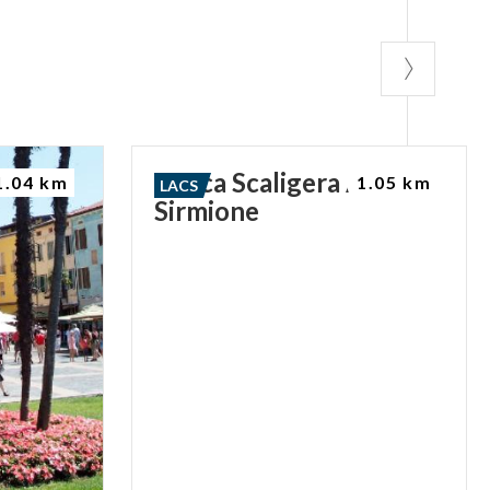
Rocca Scaligera À
1.04 km
1.05 km
LACS
Sirmione