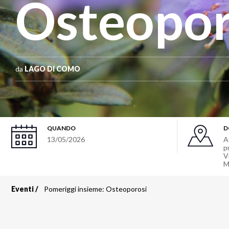
Osteopor
da
LAGO DI COMO
QUANDO
D
13/05/2026
A
p
V
M
Eventi
Pomeriggi insieme: Osteoporosi
Briciole
di