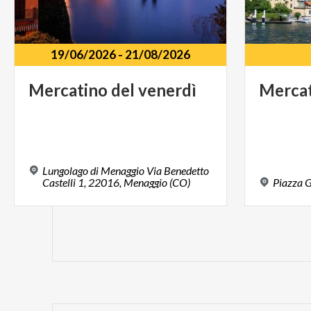
19/06/2026
-
21/08/2026
Mercatino
del
venerdì
Merca
Lungolago di Menaggio Via Benedetto
Castelli 1, 22016, Menaggio (CO)
Piazza
G