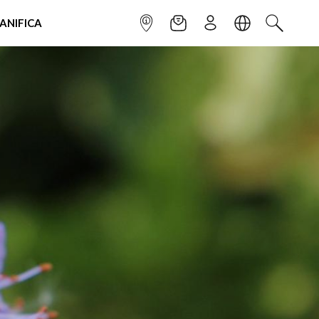
IANIFICA
INFOPOINT
NEWSLETTER
ISCRIVITI
LINGUA
CERCA