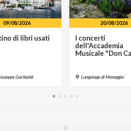
09/08/2026
20/08/2026
tino
di
libri
usati
I concerti
dell'Accademia
iuseppe
Garibaldi
Lungolago
di
Menaggio