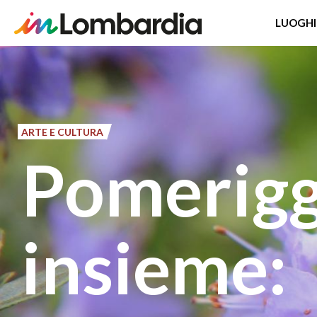
LUOGHI
Salta
al
contenuto
principale
ARTE E CULTURA
Pomerigg
insieme: