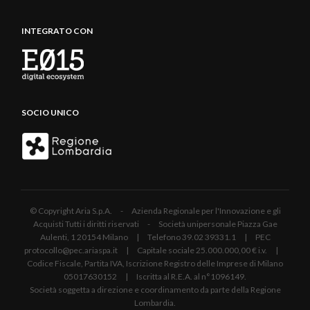
INTEGRATO CON
SOCIO UNICO
© Copyright Aria S.p.A. - Azienda Regionale per l'Innovazione e gli
Acquisti Tutti i diritti riservati - Società unipersonale Piazza Gae
Aulenti, 1 20154 Milano | Telefono 39.02 39331.1 | PEC
protocollo@pec.ariaspa.it | Capitale sociale 25.000.000,00 € i.v. |
Codice Fiscale, Partita IVA, Iscrizione Registro delle Imprese di Milano
05017630152 | Iscritta al R.E.A. al n°1096149.
Società soggetta a direzione e coordinamento da parte della Regione
Lombardia.