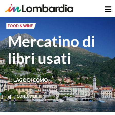
Salta
al
FOOD & WINE
contenuto
Mercatino di
principale
libri usati
da
LAGO DI COMO
CONDIVIDI