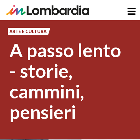
Salta
al
ARTE E CULTURA
contenuto
A passo lento
principale
- storie,
cammini,
pensieri