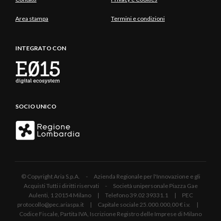
Area stampa
Termini e condizioni
INTEGRATO CON
SOCIO UNICO
© Copyright Aria S.p.A. - Azienda Regionale per l'Innovazione e gli
Acquisti Tutti i diritti riservati - Società unipersonale Piazza Gae
Aulenti, 1 20154 Milano | Telefono 39.02 39331.1 | PEC
protocollo@pec.ariaspa.it | Capitale sociale 25.000.000,00 € i.v. |
Codice Fiscale, Partita IVA, Iscrizione Registro delle Imprese di Milano