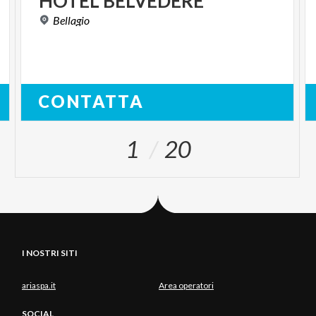
HOTEL
BELVEDERE
Bellagio
CONTATTA
1
20
I NOSTRI SITI
ariaspa.it
Area operatori
SOCIAL