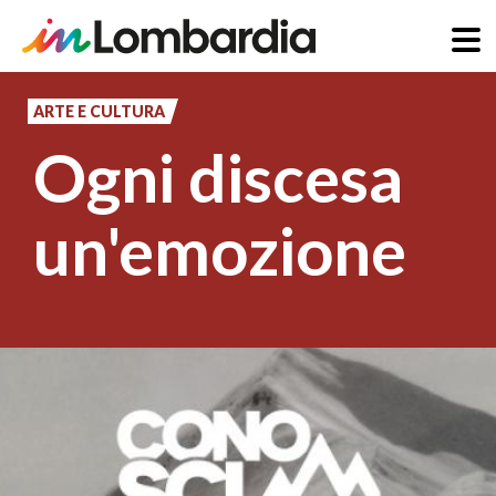
Salta
al
ARTE E CULTURA
contenuto
Ogni discesa
principale
un'emozione